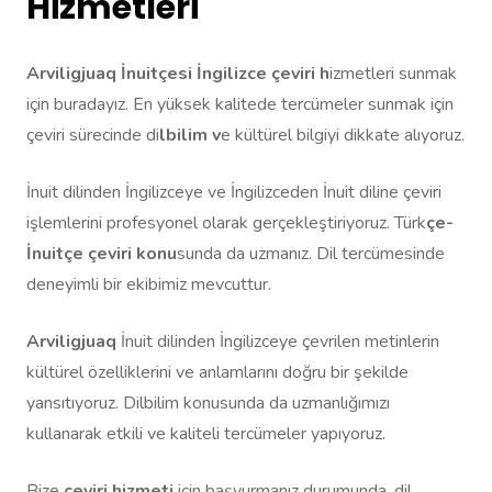
Hizmetleri
Arviligjuaq İnuitçesi İngilizce çeviri h
izmetleri sunmak
için buradayız. En yüksek kalitede tercümeler sunmak için
çeviri sürecinde di
lbilim v
e kültürel bilgiyi dikkate alıyoruz.
İnuit dilinden İngilizceye ve İngilizceden İnuit diline çeviri
işlemlerini profesyonel olarak gerçekleştiriyoruz. Türk
çe-
İnuitçe çeviri konu
sunda da uzmanız. Dil tercümesinde
deneyimli bir ekibimiz mevcuttur.
Arviligjuaq
İnuit dilinden İngilizceye çevrilen metinlerin
kültürel özelliklerini ve anlamlarını doğru bir şekilde
yansıtıyoruz. Dilbilim konusunda da uzmanlığımızı
kullanarak etkili ve kaliteli tercümeler yapıyoruz.
Bize
çeviri hizmeti
için başvurmanız durumunda, dil