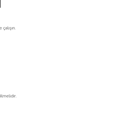
i
 çalışın.
lmelidir.