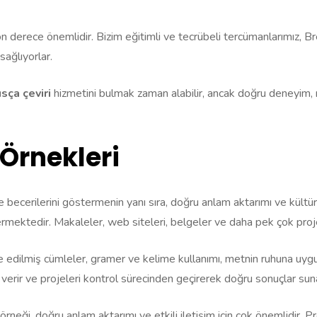
on derece önemlidir. Bizim eğitimli ve tecrübeli tercümanlarımız, Bre
sağlıyorlar.
sça çeviri
hizmetini bulmak zaman alabilir, ancak doğru deneyim, 
Örnekleri
e becerilerini göstermenin yanı sıra, doğru anlam aktarımı ve kültürel 
rmektedir. Makaleler, web siteleri, belgeler ve daha pek çok proje
e edilmiş cümleler, gramer ve kelime kullanımı, metnin ruhuna uygun 
 verir ve projeleri kontrol sürecinden geçirerek doğru sonuçlar sun
ri örneği, doğru anlam aktarımı ve etkili iletişim için çok önemlidir.