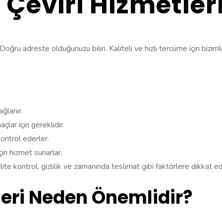
Çeviri Hizmetler
oğru adreste olduğunuzu bilin. Kaliteli ve hızlı tercüme için bizimle
ğlanır.
açlar için gereklidir.
kontrol ederler.
için hizmet sunarlar.
te kontrol, gizlilik ve zamanında teslimat gibi faktörlere dikkat edi
leri Neden Önemlidir?