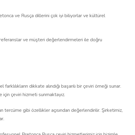
tonca ve Rusça dillerini çok iyi biliyorlar ve kültürel
referanslar ve müşteri değerlendirmeleri ile doğru
farklılıkların dikkate alındığı başarılı bir çeviri örneği sunar.
 için çeviri hizmeti sunmaktayız.
tercüme gibi özellikler açısından değerlendirilir. Şirketimiz,
ar.
 Profesyonel Bretonca Rusça çeviri hizmetlerimiz için bizimle