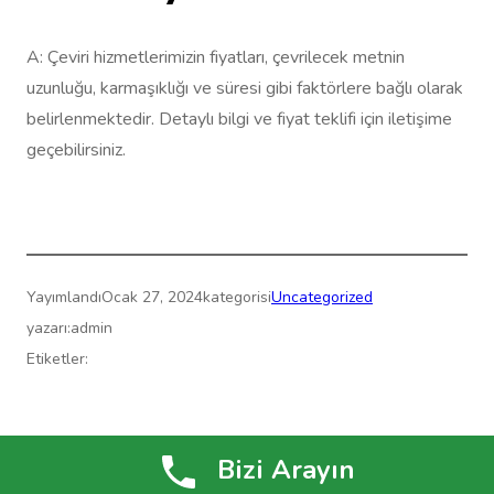
A: Çeviri hizmetlerimizin fiyatları, çevrilecek metnin
uzunluğu, karmaşıklığı ve süresi gibi faktörlere bağlı olarak
belirlenmektedir. Detaylı bilgi ve fiyat teklifi için iletişime
geçebilirsiniz.
Yayımlandı
Ocak 27, 2024
kategorisi
Uncategorized
yazarı:
admin
Etiketler:
Çeviri Merkezi » Yeminli Çeviri » ReformTranslate.com
Bizi Arayın
WordPress
gururla sunar