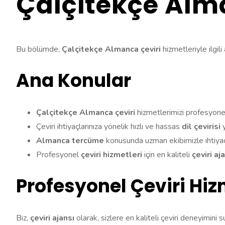
Çalçitekçe Alma
Bu bölümde,
Çalçitekçe Almanca çeviri
hizmetleriyle ilgili a
Ana Konular
Çalçitekçe Almanca çeviri
hizmetlerimizi profesyone
Çeviri ihtiyaçlarınıza yönelik hızlı ve hassas
dil çevirisi
y
Almanca tercüme
konusunda uzman ekibimizle ihtiyaç
Profesyonel
çeviri hizmetleri
için en kaliteli
çeviri aj
Profesyonel Çeviri Hiz
Biz,
çeviri ajansı
olarak, sizlere en kaliteli çeviri deneyimin