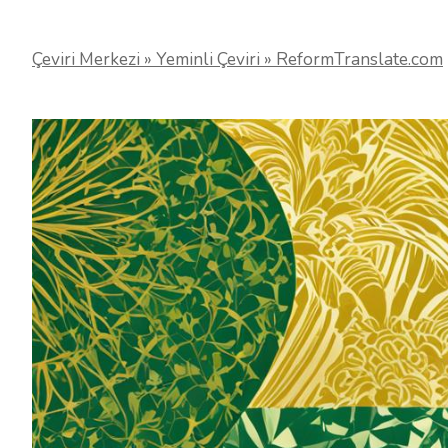
Çeviri Merkezi » Yeminli Çeviri » ReformTranslate.com