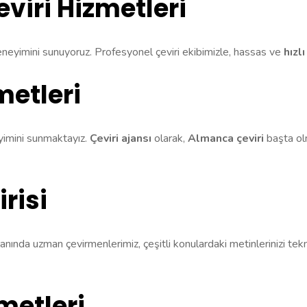
viri Hizmetleri
i deneyimini sunuyoruz. Profesyonel çeviri ekibimizle, hassas ve
hızlı
metleri
eyimini sunmaktayız.
Çeviri ajansı
olarak,
Almanca çeviri
başta olm
risi
lanında uzman çevirmenlerimiz, çeşitli konulardaki metinlerinizi te
etleri