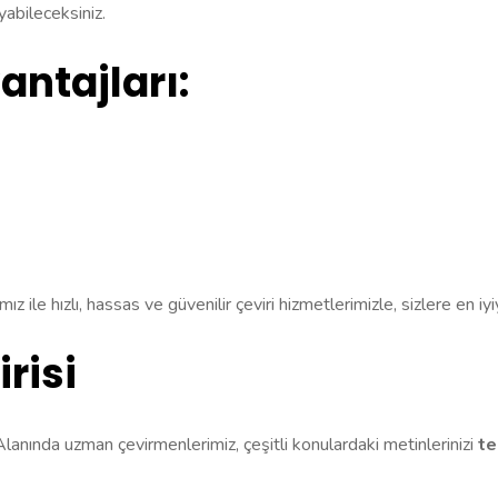
layabileceksiniz.
ntajları:
ız ile hızlı, hassas ve güvenilir çeviri hizmetlerimizle, sizlere en i
risi
lanında uzman çevirmenlerimiz, çeşitli konulardaki metinlerinizi
te