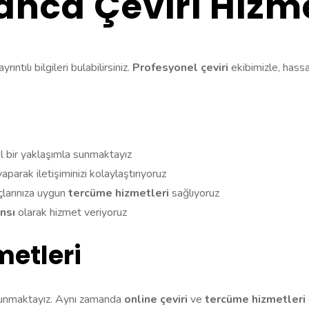
nca Çeviri Hizme
yrıntılı bilgileri bulabilirsiniz.
Profesyonel çeviri
ekibimizle, hass
l bir yaklaşımla sunmaktayız
aparak iletişiminizi kolaylaştırıyoruz
larınıza uygun
tercüme hizmetleri
sağlıyoruz
ansı
olarak hizmet veriyoruz
metleri
i sunmaktayız. Aynı zamanda
online çeviri
ve
tercüme hizmetleri