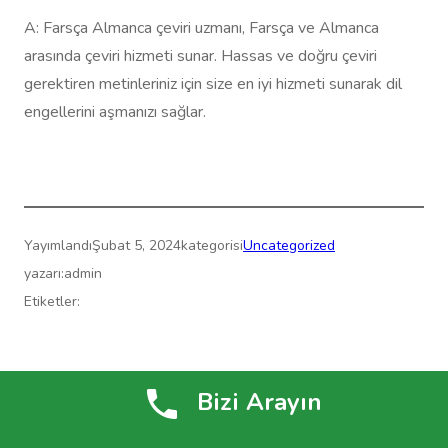
A: Farsça Almanca çeviri uzmanı, Farsça ve Almanca
arasında çeviri hizmeti sunar. Hassas ve doğru çeviri
gerektiren metinleriniz için size en iyi hizmeti sunarak dil
engellerini aşmanızı sağlar.
Yayımlandı
Şubat 5, 2024
kategorisi
Uncategorized
yazarı:
admin
Etiketler:
Çeviri Merkezi » Yeminli Çeviri » ReformTranslate.com
Bizi Arayın
WordPress
gururla sunar