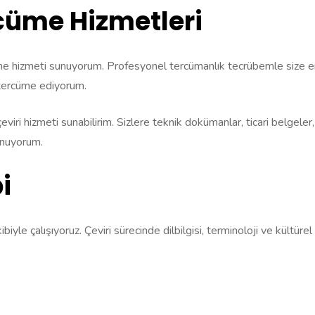
cüme Hizmetleri
 hizmeti sunuyorum. Profesyonel tercümanlık tecrübemle size en uy
e tercüme ediyorum.
viri hizmeti sunabilirim. Sizlere teknik dokümanlar, ticari belgeler, 
unuyorum.
i
ibiyle çalışıyoruz. Çeviri sürecinde dilbilgisi, terminoloji ve kültü