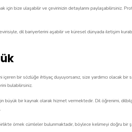
için bize ulaşabilir ve çevirinizin detaylarını paylaşabilirsiniz. Pr
isiyle, dil bariyerlerini aşabilir ve küresel dünyada iletişim kurabili
lük
ni içeren bir sözlüğe ihtiyaç duyuyorsanız, size yardımcı olacak bir
ni bulabilirsiniz.
büyük bir kaynak olarak hizmet vermektedir. Dil öğrenimi, dilbilgisi
.
irlikte örnek cümleler bulunmaktadır, böylece kelimeyi doğru bir şeki