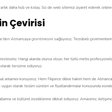
tık daha hızlı ve kolay. Siz de web sitemizi ziyaret ederek online o
n Çevirisi
ince’den Almancaya çevrilmesini
sağlıyoruz. Tecrübeli çevirmenlerimi
drestesiniz. Hangi alanda olursa olsun, her türlü metni profesyonelce
z olarak tercüme ediyoruz.
jinal anlamını koruyoruz. Hem Filipince diline hakim hem de Almanca 
ne uygun olarak teslim süreleri ve fiyatlandırmalar konusunda esnekl
allarına ve kültürel inceliklerine dikkat ediyoruz. Amacımız, iletişim