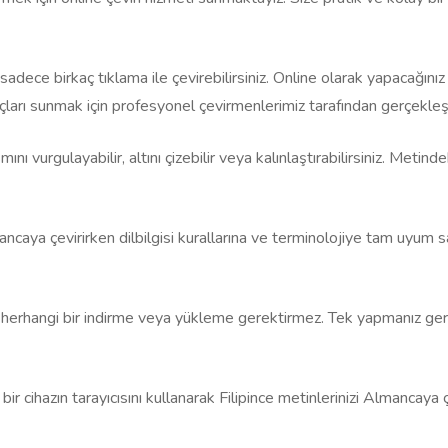
dece birkaç tıklama ile çevirebilirsiniz. Online olarak yapacağınız
çları sunmak için profesyonel çevirmenlerimiz tarafından gerçekleşt
smını vurgulayabilir, altını çizebilir veya kalınlaştırabilirsiniz. M
ncaya çevirirken dilbilgisi kurallarına ve terminolojiye tam uyum sağ
 ve herhangi bir indirme veya yükleme gerektirmez. Tek yapmanız ge
 cihazın tarayıcısını kullanarak Filipince metinlerinizi Almancaya ç