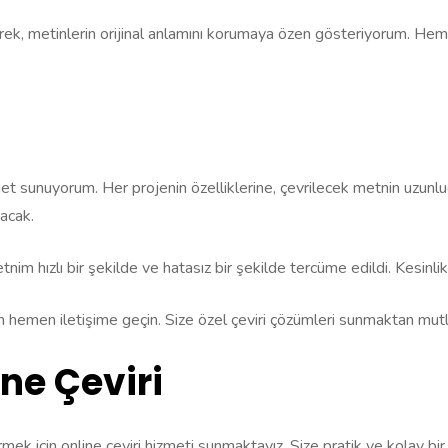
rek, metinlerin orijinal anlamını korumaya özen gösteriyorum. Hem 
met sunuyorum. Her projenin özelliklerine, çevrilecek metnin uzun
yacak.
etnim hızlı bir şekilde ve hatasız bir şekilde tercüme edildi. Kesinli
n hemen iletişime geçin. Size özel çeviri çözümleri sunmaktan mut
ne Çeviri
virmek için online çeviri hizmeti sunmaktayız. Size pratik ve kolay b