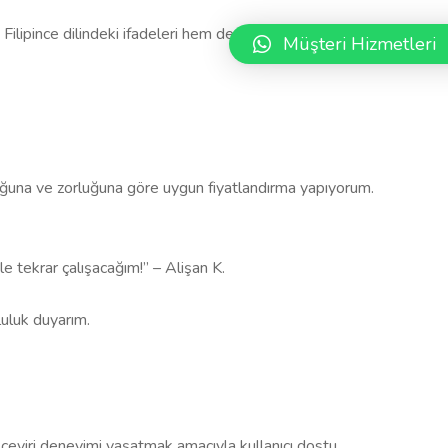
Filipince dilindeki ifadeleri hem de Almanca’daki tonlamaları
Müşteri Hizmetleri
luğuna ve zorluğuna göre uygun fiyatlandırma yapıyorum.
kle tekrar çalışacağım!” – Alişan K.
luluk duyarım.
ir çeviri deneyimi yaşatmak amacıyla kullanıcı dostu