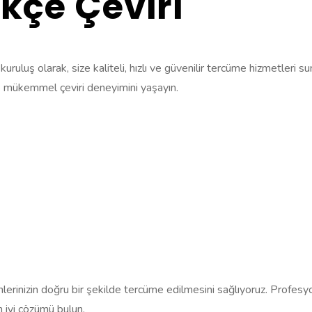
kçe Çeviri
ruluş olarak, size kaliteli, hızlı ve güvenilir tercüme hizmetleri s
n ve mükemmel çeviri deneyimini yaşayın.
rinizin doğru bir şekilde tercüme edilmesini sağlıyoruz. Profesyonel 
n iyi çözümü bulun.