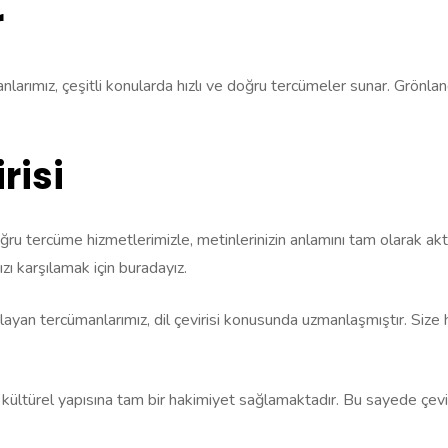
r
arımız, çeşitli konularda hızlı ve doğru tercümeler sunar. Grönlan
risi
ğru tercüme hizmetlerimizle, metinlerinizin anlamını tam olarak akta
ızı karşılamak için buradayız.
 anlayan tercümanlarımız, dil çevirisi konusunda uzmanlaşmıştır. Siz
ve kültürel yapısına tam bir hakimiyet sağlamaktadır. Bu sayede çev