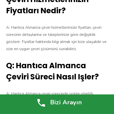
Fiyatları Nedir?
A: Hantıca Almanca çeviri hizmetlerimizin fiyatları, çeviri
sürecinin detaylarına ve taleplerinize göre değişiklik
gösterir. Fiyatlar hakkında bilgi almak için bize ulaşabilir ve
size en uygun çeviri çözümünü sunabiliriz.
Q: Hantıca Almanca
Çeviri Süreci Nasıl Işler?
A: Hantıca Almanca çeviri sürecinde sizinle işbirliği
yapılarak doğru ve kaliteli çeviriler sunulur. İletişim halinde
Bizi Arayın
olduğunuz tercümanlarımız, çeviriyi sizin isteklerinize ve