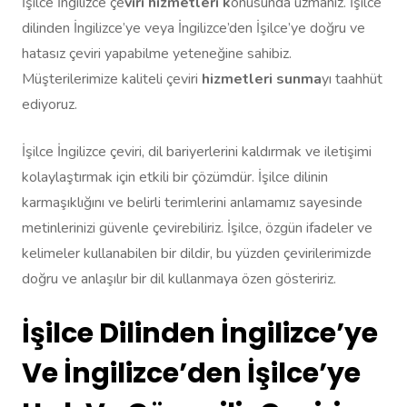
İşilce İngilizce çe
viri hizmetleri k
onusunda uzmanız. İşilce
dilinden İngilizce’ye veya İngilizce’den İşilce’ye doğru ve
hatasız çeviri yapabilme yeteneğine sahibiz.
Müşterilerimize kaliteli çeviri
hizmetleri sunma
yı taahhüt
ediyoruz.
İşilce İngilizce çeviri, dil bariyerlerini kaldırmak ve iletişimi
kolaylaştırmak için etkili bir çözümdür. İşilce dilinin
karmaşıklığını ve belirli terimlerini anlamamız sayesinde
metinlerinizi güvenle çevirebiliriz. İşilce, özgün ifadeler ve
kelimeler kullanabilen bir dildir, bu yüzden çevirilerimizde
doğru ve anlaşılır bir dil kullanmaya özen gösteririz.
İşilce Dilinden İngilizce’ye
Ve İngilizce’den İşilce’ye