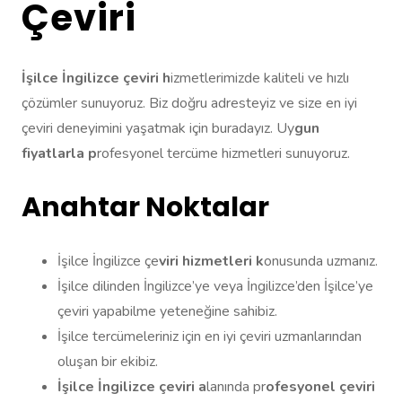
Çeviri
İşilce İngilizce çeviri h
izmetlerimizde kaliteli ve hızlı
çözümler sunuyoruz. Biz doğru adresteyiz ve size en iyi
çeviri deneyimini yaşatmak için buradayız. Uy
gun
fiyatlarla p
rofesyonel tercüme hizmetleri sunuyoruz.
Anahtar Noktalar
İşilce İngilizce çe
viri hizmetleri k
onusunda uzmanız.
İşilce dilinden İngilizce’ye veya İngilizce’den İşilce’ye
çeviri yapabilme yeteneğine sahibiz.
İşilce tercümeleriniz için en iyi çeviri uzmanlarından
oluşan bir ekibiz.
İşilce İngilizce çeviri a
lanında pr
ofesyonel çeviri