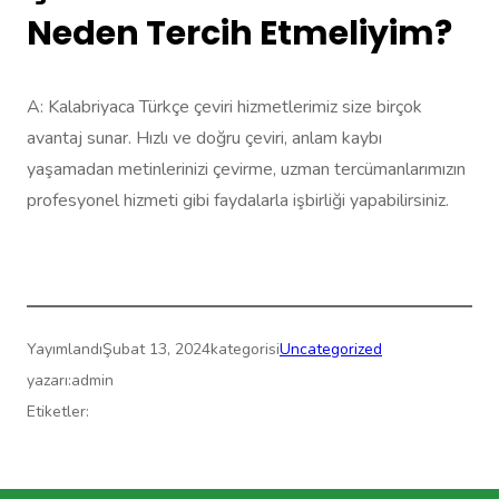
Neden Tercih Etmeliyim?
A: Kalabriyaca Türkçe çeviri hizmetlerimiz size birçok
avantaj sunar. Hızlı ve doğru çeviri, anlam kaybı
yaşamadan metinlerinizi çevirme, uzman tercümanlarımızın
profesyonel hizmeti gibi faydalarla işbirliği yapabilirsiniz.
Yayımlandı
Şubat 13, 2024
kategorisi
Uncategorized
yazarı:
admin
Etiketler:
Çeviri Merkezi » Yeminli Çeviri » ReformTranslate.com