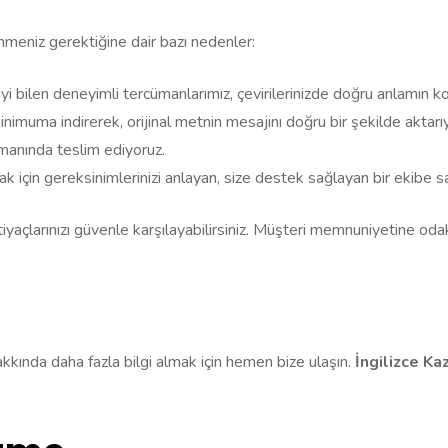
enmeniz gerektiğine dair bazı nedenler:
yi bilen deneyimli tercümanlarımız, çevirilerinizde doğru anlamın k
nimuma indirerek, orijinal metnin mesajını doğru bir şekilde aktarı
zamanında teslim ediyoruz.
k için gereksinimlerinizi anlayan, size destek sağlayan bir ekibe sa
tiyaçlarınızı güvenle karşılayabilirsiniz. Müşteri memnuniyetine oda
hakkında daha fazla bilgi almak için hemen bize ulaşın.
İngilizce Ka