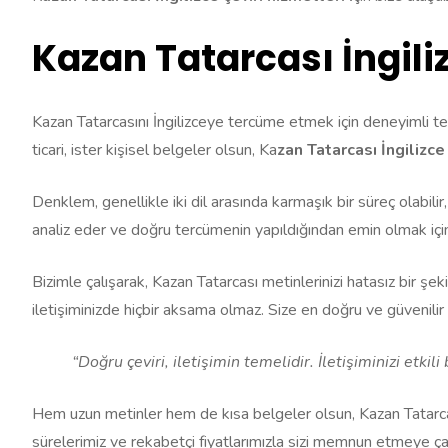
Kazan Tatarcası İngil
Kazan Tatarcasını İngilizceye tercüme etmek için deneyimli ter
ticari, ister kişisel belgeler olsun, Ka
zan Tatarcası İngilizce 
Denklem, genellikle iki dil arasında karmaşık bir süreç olabilir
analiz eder ve doğru tercümenin yapıldığından emin olmak için ça
Bizimle çalışarak, Kazan Tatarcası metinlerinizi hatasız bir şek
iletişiminizde hiçbir aksama olmaz. Size en doğru ve güvenilir
“Doğru çeviri, iletişimin temelidir. İletişiminizi etkil
Hem uzun metinler hem de kısa belgeler olsun, Kazan Tatarcası 
sürelerimiz ve rekabetçi fiyatlarımızla sizi memnun etmeye çal