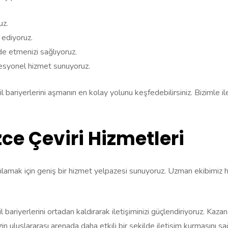
uz.
 ediyoruz.
lde etmenizi sağlıyoruz.
ofesyonel hizmet sunuyoruz.
l bariyerlerini aşmanın en kolay yolunu keşfedebilirsiniz. Bizimle ile
zce Çeviri Hizmetleri
karşılamak için geniş bir hizmet yelpazesi sunuyoruz. Uzman ekibimiz h
 bariyerlerini ortadan kaldırarak iletişiminizi güçlendiriyoruz. Kazan
in uluslararası arenada daha etkili bir şekilde iletişim kurmasını sa