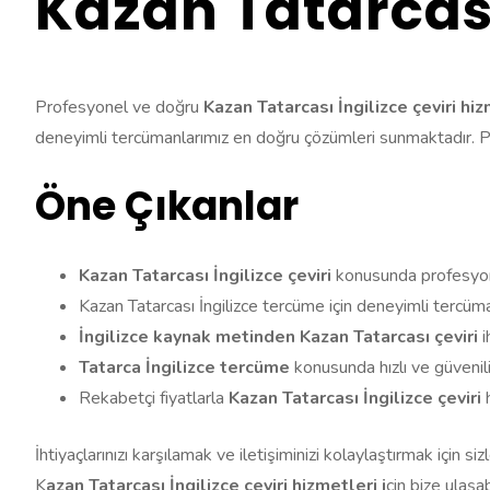
Kazan Tatarcası
Profesyonel ve doğru
Kazan Tatarcası İngilizce çeviri hi
deneyimli tercümanlarımız en doğru çözümleri sunmaktadır. Prof
Öne Çıkanlar
Kazan Tatarcası İngilizce çeviri
konusunda profesyon
Kazan Tatarcası İngilizce tercüme için deneyimli tercüman
İngilizce kaynak metinden Kazan Tatarcası çeviri
i
Tatarca İngilizce tercüme
konusunda hızlı ve güvenili
Rekabetçi fiyatlarla
Kazan Tatarcası İngilizce çeviri
İhtiyaçlarınızı karşılamak ve iletişiminizi kolaylaştırmak için s
K
azan Tatarcası İngilizce çeviri hizmetleri i
çin bize ulaşabi