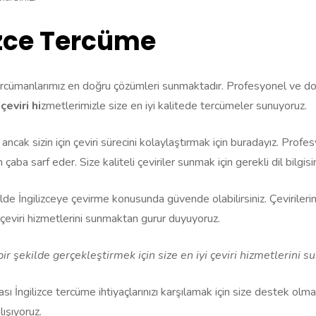
izce Tercüme
cümanlarımız en doğru çözümleri sunmaktadır. Profesyonel ve doğru ç
çeviri hi
zmetlerimizle size en iyi kalitede tercümeler sunuyoruz.
, ancak sizin için çeviri sürecini kolaylaştırmak için buradayız. Prof
ba sarf eder. Size kaliteli çeviriler sunmak için gerekli dil bilgisi
ilde İngilizceye çevirme konusunda güvende olabilirsiniz. Çevirilerim
 çeviri hizmetlerini sunmaktan gurur duyuyoruz.
i bir şekilde gerçekleştirmek için size en iyi çeviri hizmetlerini s
İngilizce tercüme ihtiyaçlarınızı karşılamak için size destek olmakt
ışıyoruz.