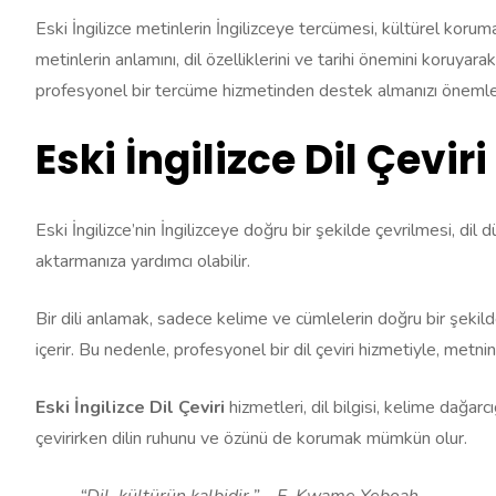
Eski İngilizce metinlerin İngilizceye tercümesi, kültürel koru
metinlerin anlamını, dil özelliklerini ve tarihi önemini koruyara
profesyonel bir tercüme hizmetinden destek almanızı önemle
Eski İngilizce Dil Çeviri
Eski İngilizce’nin İngilizceye doğru bir şekilde çevrilmesi, dil
aktarmanıza yardımcı olabilir.
Bir dili anlamak, sadece kelime ve cümlelerin doğru bir şekilde 
içerir. Bu nedenle, profesyonel bir dil çeviri hizmetiyle, metni
Eski İngilizce Dil Çeviri
hizmetleri, dil bilgisi, kelime dağarcı
çevirirken dilin ruhunu ve özünü de korumak mümkün olur.
“Dil, kültürün kalbidir.” – F. Kwame Yeboah