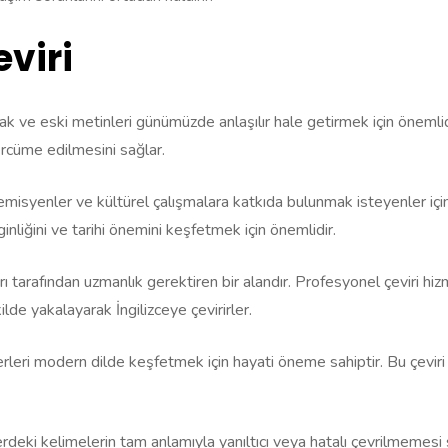
eviri
lamak ve eski metinleri günümüzde anlaşılır hale getirmek için önemlid
rcüme edilmesini sağlar.
ademisyenler ve kültürel çalışmalara katkıda bulunmak isteyenler için
inliğini ve tarihi önemini keşfetmek için önemlidir.
arı tarafından uzmanlık gerektiren bir alandır. Profesyonel çeviri hiz
ilde yakalayarak İngilizceye çevirirler.
serleri modern dilde keşfetmek için hayati öneme sahiptir. Bu çeviri 
erdeki kelimelerin tam anlamıyla yanıltıcı veya hatalı çevrilmemesi 