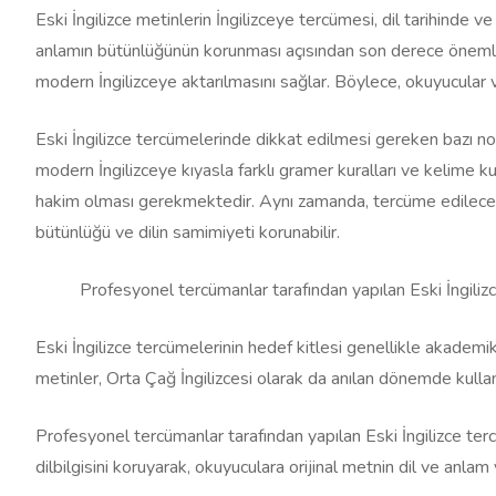
Eski İngilizce metinlerin İngilizceye tercümesi, dil tarihinde v
anlamın bütünlüğünün korunması açısından son derece önemlidir.
modern İngilizceye aktarılmasını sağlar. Böylece, okuyucular ve
Eski İngilizce tercümelerinde dikkat edilmesi gereken bazı nok
modern İngilizceye kıyasla farklı gramer kuralları ve kelime ku
hakim olması gerekmektedir. Aynı zamanda, tercüme edilecek 
bütünlüğü ve dilin samimiyeti korunabilir.
Profesyonel tercümanlar tarafından yapılan Eski İngilizce 
Eski İngilizce tercümelerinin hedef kitlesi genellikle akademik ç
metinler, Orta Çağ İngilizcesi olarak da anılan dönemde kullanıl
Profesyonel tercümanlar tarafından yapılan Eski İngilizce terc
dilbilgisini koruyarak, okuyuculara orijinal metnin dil ve anlam y