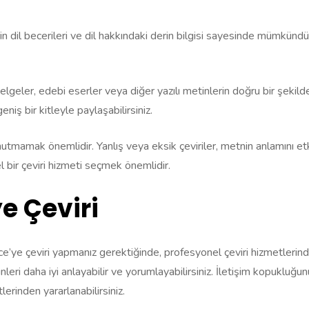
in dil becerileri ve dil hakkındaki derin bilgisi sayesinde mümkünd
elgeler, edebi eserler veya diğer yazılı metinlerin doğru bir şekilde
niş bir kitleyle paylaşabilirsiniz.
unutmamak önemlidir. Yanlış veya eksik çeviriler, metnin anlamını etk
l bir çeviri hizmeti seçmek önemlidir.
ye Çeviri
e’ye çeviri yapmanız gerektiğinde, profesyonel çeviri hizmetlerinden 
inleri daha iyi anlayabilir ve yorumlayabilirsiniz. İletişim kopukluğu
tlerinden yararlanabilirsiniz.