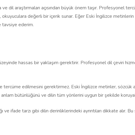
ma ve dil araştırmaları açısından büyük önem taşır. Profesyonel terc
k, okuyuculara değerli bir içerik sunar. Eğer Eski İngilizce metinleri
 tavsiye ederim.
 düzeyinde hassas bir yaklaşım gerektirir. Profesyonel dil çeviri hizm
tercüme edilmesini gerektirmez. Eski İngilizce metinler, sözcük anlam
n anlam bütünlüğünü ve dilin tüm yönlerini uygun bir şekilde koruyabi
ğı ve ifade tarzı gibi dilin derinliklerindeki ayrıntıları dikkate alır. B