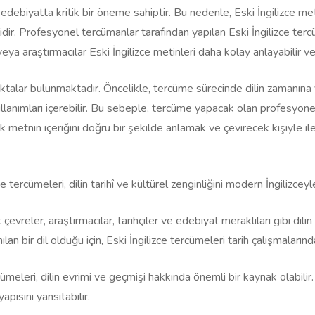
e edebiyatta kritik bir öneme sahiptir. Bu nedenle, Eski İngilizce met
 Profesyonel tercümanlar tarafından yapılan Eski İngilizce tercümel
ya araştırmacılar Eski İngilizce metinleri daha kolay anlayabilir ve
talar bulunmaktadır. Öncelikle, tercüme sürecinde dilin zamanına ve
llanımları içerebilir. Bu sebeple, tercüme yapacak olan profesyonel 
metnin içeriğini doğru bir şekilde anlamak ve çevirecek kişiyle i
tercümeleri, dilin tarihî ve kültürel zenginliğini modern İngilizceyl
evreler, araştırmacılar, tarihçiler ve edebiyat meraklıları gibi dilin k
an bir dil olduğu için, Eski İngilizce tercümeleri tarih çalışmalarınd
ümeleri, dilin evrimi ve geçmişi hakkında önemli bir kaynak olabili
apısını yansıtabilir.