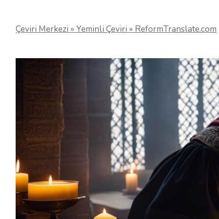
Çeviri Merkezi » Yeminli Çeviri » ReformTranslate.com