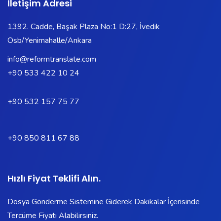
İletişim Adresi
1392. Cadde, Başak Plaza No:1 D:27, İvedik
Osb/Yenimahalle/Ankara
info@reformtranslate.com
+90 533 422 10 24
+90 532 157 75 77
+90 850 811 67 88
Hızlı Fiyat Teklifi Alın.
Dosya Gönderme Sistemine Giderek Dakikalar İçerisinde
Tercüme Fiyatı Alabilirsiniz.