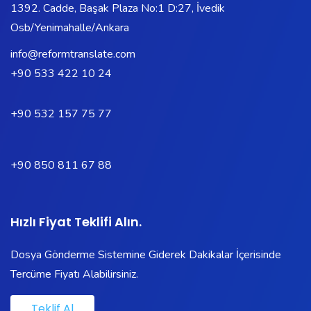
1392. Cadde, Başak Plaza No:1 D:27, İvedik
Osb/Yenimahalle/Ankara
info@reformtranslate.com
+90 533 422 10 24
+90 532 157 75 77
+90 850 811 67 88
Hızlı Fiyat Teklifi Alın.
Dosya Gönderme Sistemine Giderek Dakikalar İçerisinde
Tercüme Fiyatı Alabilirsiniz.
Teklif Al