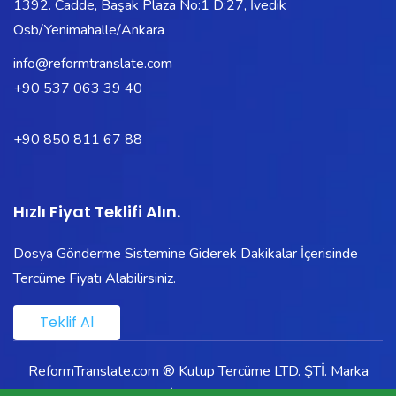
1392. Cadde, Başak Plaza No:1 D:27, İvedik
Osb/Yenimahalle/Ankara
info@reformtranslate.com
+90 537 063 39 40
+90 850 811 67 88
Hızlı Fiyat Teklifi Alın.
Dosya Gönderme Sistemine Giderek Dakikalar İçerisinde
Tercüme Fiyatı Alabilirsiniz.
Teklif Al
ReformTranslate.com ®
Kutup Tercüme
LTD. ŞTİ. Marka
İştirakidir.