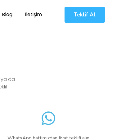
Blog
İletişim
Teklif Al
i ya da
klif
WhatsApp hattımızdan fiyat teklifi alın