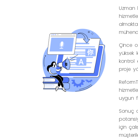
Uzman k
hizmetle
almaktad
mühendi
Çince o
yüksek k
kontrol 
proje yö
ReformT
hizmetle
uygun f
Sonuç ol
potansiy
için çal
müşteril