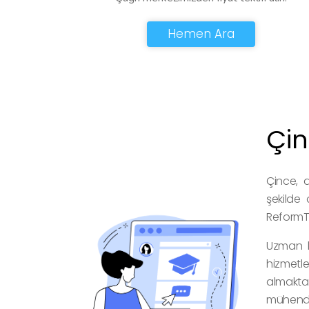
Hemen Ara
Çin
Çince, d
şekilde 
ReformTr
Uzman k
hizmetle
almaktad
mühendi