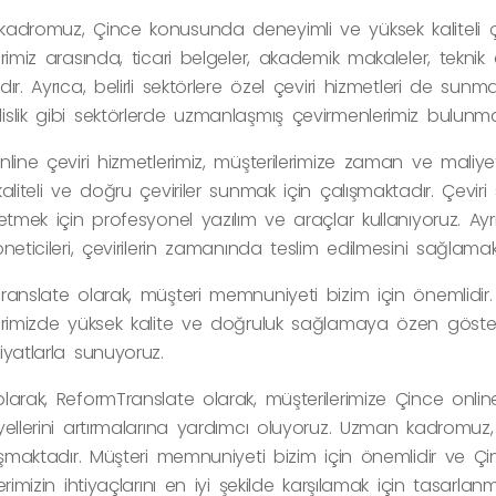
adromuz, Çince konusunda deneyimli ve yüksek kaliteli çev
rimiz arasında, ticari belgeler, akademik makaleler, teknik
ır. Ayrıca, belirli sektörlere özel çeviri hizmetleri de sunm
slik gibi sektörlerde uzmanlaşmış çevirmenlerimiz bulunma
nline çeviri hizmetlerimiz, müşterilerimize zaman ve mali
aliteli ve doğru çeviriler sunmak için çalışmaktadır. Çeviri 
etmek için profesyonel yazılım ve araçlar kullanıyoruz. Ay
neticileri, çevirilerin zamanında teslim edilmesini sağlamak 
ranslate olarak, müşteri memnuniyeti bizim için önemlidir.
rimizde yüksek kalite ve doğruluk sağlamaya özen gösteriyo
iyatlarla sunuyoruz.
arak, ReformTranslate olarak, müşterilerimize Çince online 
ellerini artırmalarına yardımcı oluyoruz. Uzman kadromuz, 
ışmaktadır. Müşteri memnuniyeti bizim için önemlidir ve Çin
erimizin ihtiyaçlarını en iyi şekilde karşılamak için tasarlanmı