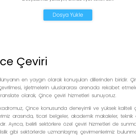
Dosya Yükle
ce Çeviri
ünyanın en yaygın olarak konuşulan dillerinden biridir. Çi
çevrilmesi, işletmelerin uluslararası arenada rekabet etmel
anslate olarak, Çince çeviri hizmetleri sunuyoruz.
adromuz, Çince konusunda deneyimli ve yüksek kaliteli çev
rimiz arasında, ticari belgeler, akademik makaleler, teknik
ır. Ayrıca, belirli sektörlere özel çeviri hizmetleri de sunm
slik gibi sektörlerde uzmanlaşmış çevirmenlerimiz bulunma