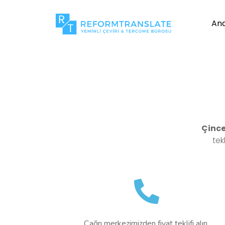
An
Çinc
tek
Çağrı merkezimizden fiyat teklifi alın.