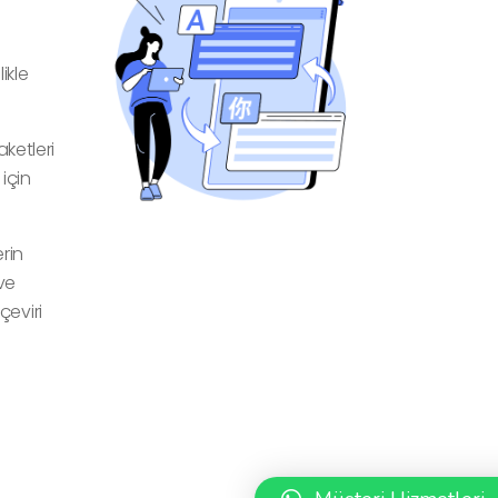
ikle
ketleri
için
rin
ve
eviri