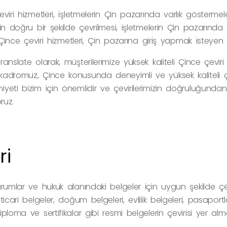
viri hizmetleri, işletmelerin Çin pazarında varlık göstermele
rin doğru bir şekilde çevrilmesi, işletmelerin Çin pazarın
. Çince çeviri hizmetleri, Çin pazarına giriş yapmak isteyen
anslate olarak, müşterilerimize yüksek kaliteli Çince çevi
adromuz, Çince konusunda deneyimli ve yüksek kaliteli çev
yeti bizim için önemlidir ve çevirilerimizin doğruluğunda
ruz.
ri
urumlar ve hukuk alanındaki belgeler için uygun şekilde çevr
icari belgeler, doğum belgeleri, evlilik belgeleri, pasaportl
ploma ve sertifikalar gibi resmi belgelerin çevirisi yer alm