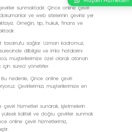
Müşteri Hizmetleri
iriler sunmaktadır. Çince online çeviri
 dokümanlar ve web sitelerinin çevirisi yer
aktayız. Örneğin, tıp, hukuk, finans ve
ktadır.
yet tasarrufu sağlar. Uzman kadromuz,
sürecinde dilbilgisi ve imla hatalarını
rıca, müşterilerimize özel olarak atanan
için süreci yönetirler.
 Bu nedenle, Çince online çeviri
ruz. Çevirilerimizi, müşterilerimize en
çeviri hizmetleri sunarak, işletmelerin
yüksek kaliteli ve doğru çeviriler sunmak
ce online çeviri hizmetlerimiz,
ştır.