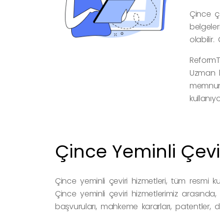
Çince çe
belgele
olabilir
ReformTr
Uzman k
memnuni
kullanıyo
Çince Yeminli Çevi
Çince yeminli çeviri hizmetleri, tüm resmi k
Çince yeminli çeviri hizmetlerimiz arasında, t
başvuruları, mahkeme kararları, patentler, di