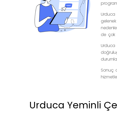
programl
Urduca ç
gelenek 
nedenle,
de çok iy
Urduca ç
doğruluğ
durumlar
Sonuç ol
hizmetle
Urduca Yeminli Çev