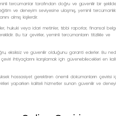
minli tercümanlar tarafından doğru ve güvenilir bir şekild
ir eğitim ve deneyim seviyesine ulaşmış, yeminli tercümanlık
nı almış kişilerdir.
ler, hukuki veya idari metinler, tıbbi raporlar, finansal belg
lidir. Bu tür çeviriler, yeminli tercümanların titizlikle ve
oğru, eksiksiz ve güvenilir olduğunu garanti ederler. Bu ned
çeviri ihtiyaçlarını karşılamak için güvenebilecekleri en kalit
 yüksek hassasiyet gerektiren önemli dokümanların çevirisi i
virileri yaparken kaliteli hizmetler sunan güvenilir ve deneyi