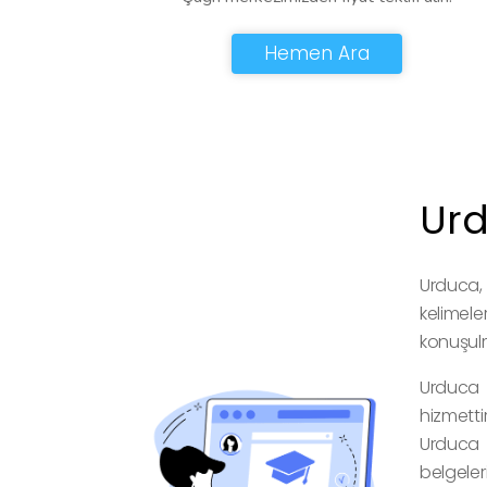
Hemen Ara
Urd
Urduca,
kelimel
konuşulm
Urduca ç
hizmetti
Urduca ç
belgeler