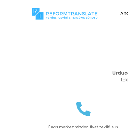
An
Urduc
tek
Çağrı merkezimizden fiyat teklifi alın.