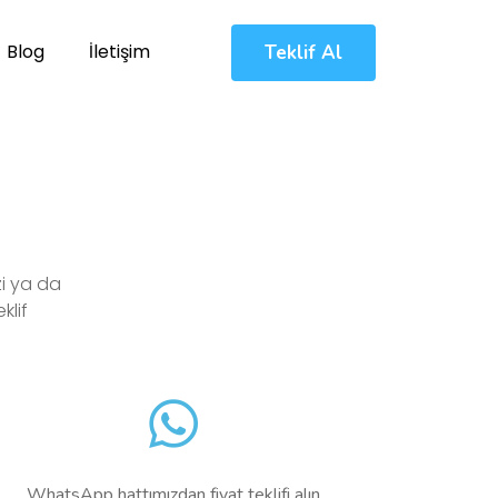
Blog
İletişim
Teklif Al
zi ya da
klif
WhatsApp hattımızdan fiyat teklifi alın