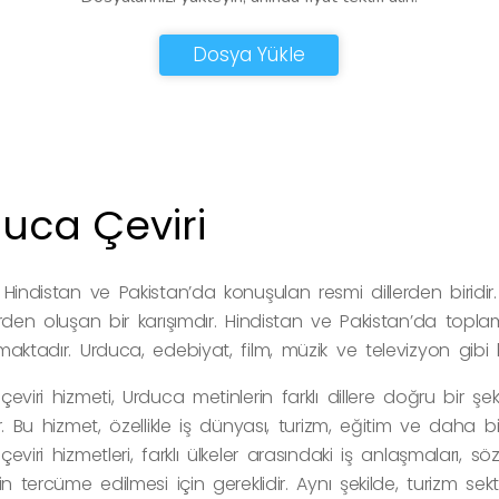
Dosya Yükle
uca Çeviri
 Hindistan ve Pakistan’da konuşulan resmi dillerden biridi
erden oluşan bir karışımdır. Hindistan ve Pakistan’da top
aktadır. Urduca, edebiyat, film, müzik ve televizyon gibi bi
eviri hizmeti, Urduca metinlerin farklı dillere doğru bir ş
r. Bu hizmet, özellikle iş dünyası, turizm, eğitim ve daha
eviri hizmetleri, farklı ülkeler arasındaki iş anlaşmaları, s
in tercüme edilmesi için gereklidir. Aynı şekilde, turizm sek