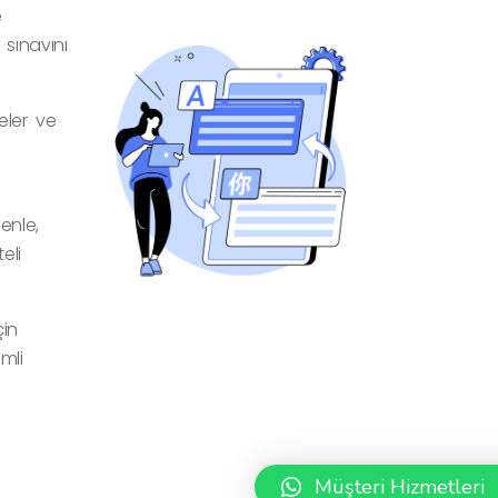
e
 sınavını
eler ve
enle,
eli
çin
mli
Müşteri Hizmetleri