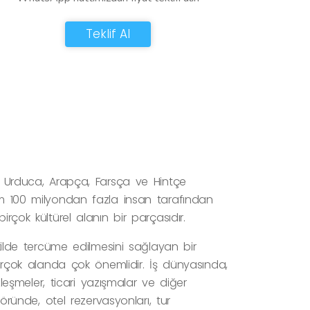
Teklif Al
r. Urduca, Arapça, Farsça ve Hintçe
lam 100 milyondan fazla insan tarafından
rçok kültürel alanın bir parçasıdır.
ekilde tercüme edilmesini sağlayan bir
 birçok alanda çok önemlidir. İş dünyasında,
özleşmeler, ticari yazışmalar ve diğer
töründe, otel rezervasyonları, tur