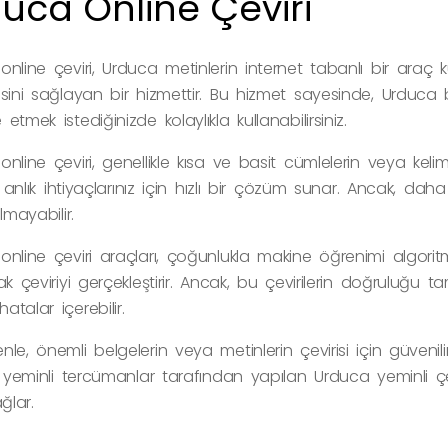
uca Online Çeviri
nline çeviri, Urduca metinlerin internet tabanlı bir araç kul
esini sağlayan bir hizmettir. Bu hizmet sayesinde, Urduca
etmek istediğinizde kolaylıkla kullanabilirsiniz.
nline çeviri, genellikle kısa ve basit cümlelerin veya kelime g
r, anlık ihtiyaçlarınız için hızlı bir çözüm sunar. Ancak, da
lmayabilir.
nline çeviri araçları, çoğunlukla makine öğrenimi algoritmal
ak çeviriyi gerçekleştirir. Ancak, bu çevirilerin doğruluğ
talar içerebilir.
le, önemli belgelerin veya metinlerin çevirisi için güvenilir
e yeminli tercümanlar tarafından yapılan Urduca yeminli çevi
ğlar.