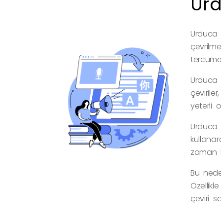
Urd
Urduca o
çevrilm
tercüme 
Urduca o
çevirile
yeterli o
Urduca o
kullanar
zaman ha
Bu neden
Özellikl
çeviri sa