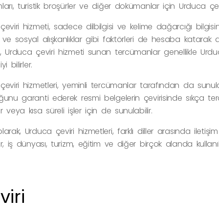
arı, turistik broşürler ve diğer dokümanlar için Urduca çevir
eviri hizmeti, sadece dilbilgisi ve kelime dağarcığı bilg
ve sosyal alışkanlıklar gibi faktörleri de hesaba katarak 
 Urduca çeviri hizmeti sunan tercümanlar genellikle Urduca d
i bilirler.
eviri hizmetleri, yeminli tercümanlar tarafından da sunulabi
unu garanti ederek resmi belgelerin çevirisinde sıkça tercih
 veya kısa süreli işler için de sunulabilir.
arak, Urduca çeviri hizmetleri, farklı diller arasında iletişi
r, iş dünyası, turizm, eğitim ve diğer birçok alanda kullanı
iri