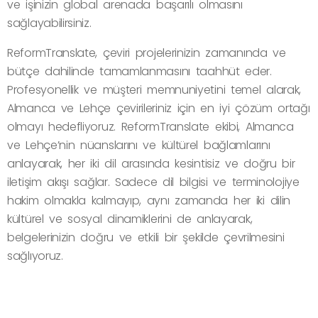
ve işinizin global arenada başarılı olmasını
sağlayabilirsiniz.
ReformTranslate, çeviri projelerinizin zamanında ve
bütçe dahilinde tamamlanmasını taahhüt eder.
Profesyonellik ve müşteri memnuniyetini temel alarak,
Almanca ve Lehçe çevirileriniz için en iyi çözüm ortağı
olmayı hedefliyoruz. ReformTranslate ekibi, Almanca
ve Lehçe’nin nüanslarını ve kültürel bağlamlarını
anlayarak, her iki dil arasında kesintisiz ve doğru bir
iletişim akışı sağlar. Sadece dil bilgisi ve terminolojiye
hakim olmakla kalmayıp, aynı zamanda her iki dilin
kültürel ve sosyal dinamiklerini de anlayarak,
belgelerinizin doğru ve etkili bir şekilde çevrilmesini
sağlıyoruz.