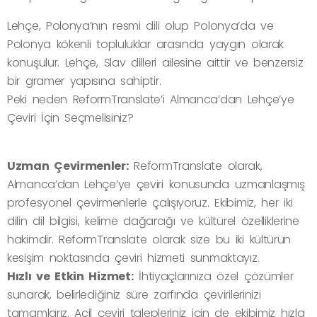
Lehçe, Polonya’nın resmi dili olup Polonya’da ve
Polonya kökenli topluluklar arasında yaygın olarak
konuşulur. Lehçe, Slav dilleri ailesine aittir ve benzersiz
bir gramer yapısına sahiptir.
Peki neden ReformTranslate’i Almanca’dan Lehçe’ye
Çeviri İçin Seçmelisiniz?
Uzman Çevirmenler:
ReformTranslate olarak,
Almanca’dan Lehçe’ye çeviri konusunda uzmanlaşmış
profesyonel çevirmenlerle çalışıyoruz. Ekibimiz, her iki
dilin dil bilgisi, kelime dağarcığı ve kültürel özelliklerine
hakimdir. ReformTranslate olarak size bu iki kültürün
kesişim noktasında çeviri hizmeti sunmaktayız.
Hızlı ve Etkin Hizmet:
İhtiyaçlarınıza özel çözümler
sunarak, belirlediğiniz süre zarfında çevirilerinizi
tamamlarız. Acil çeviri talepleriniz için de ekibimiz hızla