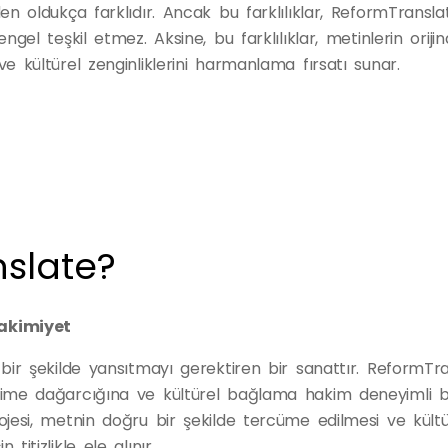
den oldukça farklıdır. Ancak bu farklılıklar, ReformTransl
 engel teşkil etmez. Aksine, bu farklılıklar, metinlerin oriji
ve kültürel zenginliklerini harmanlama fırsatı sunar.
slate?
Hakimiyet
ru bir şekilde yansıtmayı gerektiren bir sanattır. ReformTr
kelime dağarcığına ve kültürel bağlama hakim deneyimli b
projesi, metnin doğru bir şekilde tercüme edilmesi ve kültü
titizlikle ele alınır.