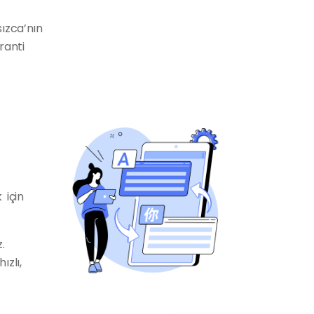
ızca’nın
ranti
 için
.
ızlı,