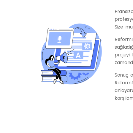
Fransızc
profesyo
Size mü
ReformT
sağladığ
projeyi 
zamanda
Sonuç ol
ReformT
anlayara
karşılam