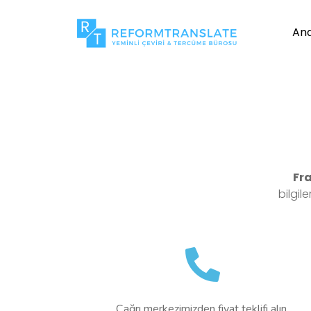
An
Fra
bilgil
Çağrı merkezimizden fiyat teklifi alın.