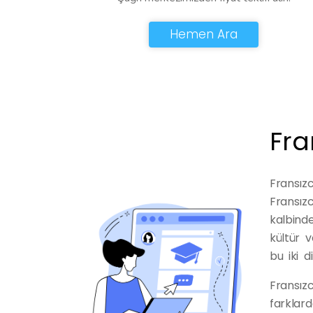
Hemen Ara
Fra
Fransızc
Fransız
kalbinde
kültür 
bu iki 
Fransızc
farklard