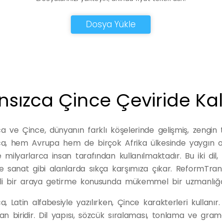
Dosya Yükle
nsızca Çince Çeviride Kal
a ve Çince, dünyanın farklı köşelerinde gelişmiş, zengin ta
ca, hem Avrupa hem de birçok Afrika ülkesinde yaygın ol
 milyarlarca insan tarafından kullanılmaktadır. Bu iki dil, b
ve sanat gibi alanlarda sıkça karşımıza çıkar. ReformTrans
dili bir araya getirme konusunda mükemmel bir uzmanlığa
a, Latin alfabesiyle yazılırken, Çince karakterleri kullanır.
an biridir. Dil yapısı, sözcük sıralaması, tonlama ve gram