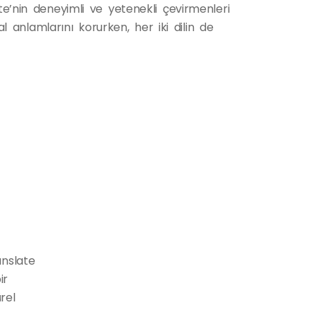
ate’nin deneyimli ve yetenekli çevirmenleri
nal anlamlarını korurken, her iki dilin de
anslate
ir
rel