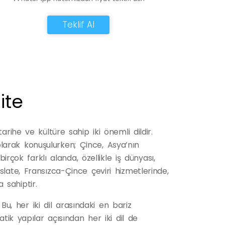
Teklif Al
ite
rihe ve kültüre sahip iki önemli dildir.
arak konuşulurken; Çince, Asya’nın
irçok farklı alanda, özellikle iş dünyası,
late, Fransızca-Çince çeviri hizmetlerinde,
 sahiptir.
 Bu, her iki dil arasındaki en bariz
atik yapılar açısından her iki dil de