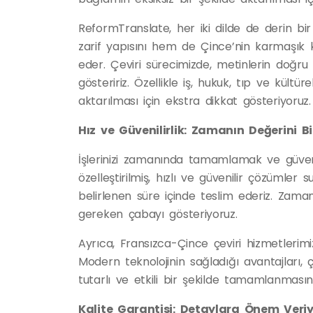
ReformTranslate, her iki dilde de derin bir 
zarif yapısını hem de Çince’nin karmaşık k
eder. Çeviri sürecimizde, metinlerin doğru
gösteririz. Özellikle iş, hukuk, tıp ve kültü
aktarılması için ekstra dikkat gösteriyoruz.
Hız ve Güvenilirlik: Zamanın Değerini Bi
İşlerinizi zamanında tamamlamak ve güvenil
özelleştirilmiş, hızlı ve güvenilir çözümler sun
belirlenen süre içinde teslim ederiz. Zama
gereken çabayı gösteriyoruz.
Ayrıca, Fransızca-Çince çeviri hizmetlerimiz
Modern teknolojinin sağladığı avantajları, ç
tutarlı ve etkili bir şekilde tamamlanmasını
Kalite Garantisi: Detaylara Önem Veri