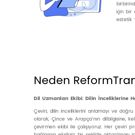
birbirin
için bir
estetik 
Neden ReformTran
Dil Uzmanları Ekibi: Dilin İnceliklerine 
Çeviri, dilin inceliklerini anlamayı ve doğ
olarak, Çince ve Arapça’nın dilbilgisine, 
çevirmen ekibi ile çalışıyoruz. Her çeviri 
bağlamın eksiksiz bir şekilde aktarılması için 