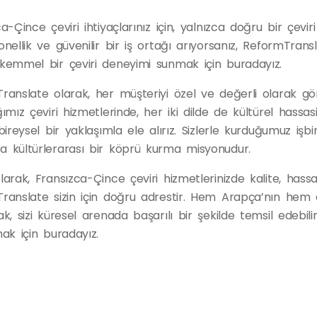
a-Çince çeviri ihtiyaçlarınız için, yalnızca doğru bir çevir
nellik ve güvenilir bir iş ortağı arıyorsanız, ReformTran
kemmel bir çeviri deneyimi sunmak için buradayız.
ranslate olarak, her müşteriyi özel ve değerli olarak gö
ımız çeviri hizmetlerinde, her iki dilde de kültürel hassasiy
bireysel bir yaklaşımla ele alırız. Sizlerle kurduğumuz işbirl
 kültürlerarası bir köprü kurma misyonudur.
arak, Fransızca-Çince çeviri hizmetlerinizde kalite, hassas
ranslate sizin için doğru adrestir. Hem Arapça’nın hem de
k, sizi küresel arenada başarılı bir şekilde temsil edebilir
ak için buradayız.