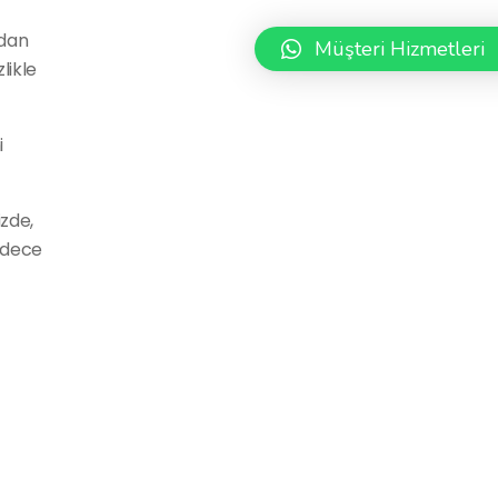
ndan
Müşteri Hizmetleri
likle
i
zde,
sadece