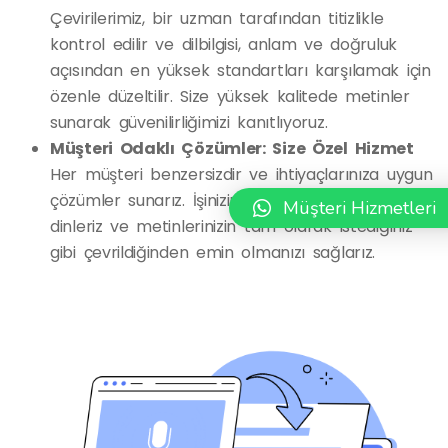
Çevirilerimiz, bir uzman tarafından titizlikle
kontrol edilir ve dilbilgisi, anlam ve doğruluk
açısından en yüksek standartları karşılamak için
özenle düzeltilir. Size yüksek kalitede metinler
sunarak güvenilirliğimizi kanıtlıyoruz.
Müşteri Odaklı Çözümler: Size Özel Hizmet
Her müşteri benzersizdir ve ihtiyaçlarınıza uygun
çözümler sunarız. İşinizin gereksinimlerini dikkatle
Müşteri Hizmetleri
dinleriz ve metinlerinizin tam olarak istediğiniz
gibi çevrildiğinden emin olmanızı sağlarız.