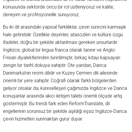
konusunda sektörde öncü bir rol üstleniyoruz ve kalite, 
deneyim ve profesyonellik sunuyoruz.
Bu iki dil arasındaki yapısal farklılıklar, çeviri sürecini karmaşık 
hale getirebilir. Özellikle deyimler, atasözleri ve kültüre özgü 
ifadeler, doğru bir şekilde aktarılması gereken unsurlardır. 
İngilizce, global bir lingua franca olarak tanınır ve Anglo-
Frisian diyalektlerinden türetilmiştir; birkaç kıtayı kapsayan 
zengin bir tarihî dokuya sahiptir. Öte yandan, Danca 
Danimarka’nın resmi dilidir ve Kuzey Cermen dili ailesinde 
önemli bir yere sahiptir. Coğrafi olarak farklı bölgelerden 
geliyor olsalar da, küreselleşen çağımızda İngilizce ve Danca 
konuşanlar arasında akıcı iletişim talebi önemli ölçüde artış 
göstermiştir. Bu trendi fark eden ReformTranslate, dil 
engellerinin sorunsuz bir şekilde aşıldığı eşsiz İngilizce-Danca 
çeviri hizmetleri sunmaktan gurur duyar.