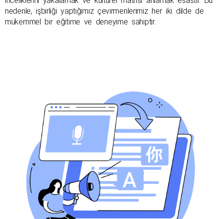
inceliklerini yakalamak ve kültürel matrisi anlamak esastır. Bu 
nedenle, işbirliği yaptığımız çevirmenlerimiz her iki dilde de 
mükemmel bir eğitime ve deneyime sahiptir.