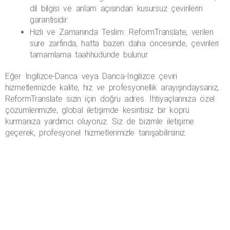
dil bilgisi ve anlam açısından kusursuz çevirilerin 
garantisidir.
Hızlı ve Zamanında Teslim
: ReformTranslate, verilen 
süre zarfında, hatta bazen daha öncesinde, çevirileri 
tamamlama taahhüdünde bulunur.
Eğer İngilizce-Danca veya Danca-İngilizce çeviri 
hizmetlerinizde kalite, hız ve profesyonellik arayışındaysanız, 
ReformTranslate sizin için doğru adres. İhtiyaçlarınıza özel 
çözümlerimizle, global iletişimde kesintisiz bir köprü 
kurmanıza yardımcı oluyoruz. Siz de bizimle iletişime 
geçerek, profesyonel hizmetlerimizle tanışabilirsiniz.