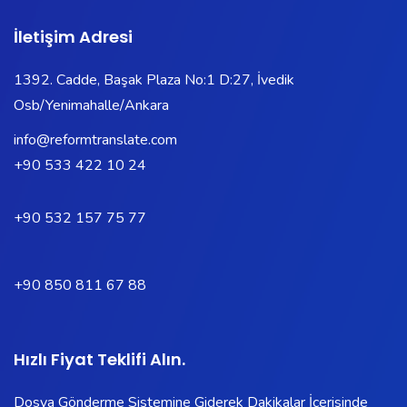
İletişim Adresi
1392. Cadde, Başak Plaza No:1 D:27, İvedik
Osb/Yenimahalle/Ankara
info@reformtranslate.com
+90 533 422 10 24
+90 532 157 75 77
+90 850 811 67 88
Hızlı Fiyat Teklifi Alın.
Dosya Gönderme Sistemine Giderek Dakikalar İçerisinde