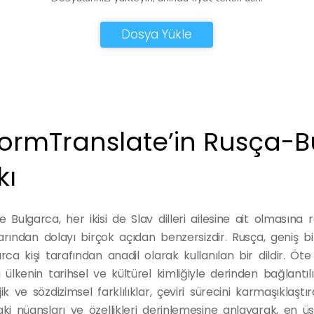
Dosya Yükle
ormTranslate’in Rusça-B
kı
 Bulgarca, her ikisi de Slav dilleri ailesine ait olmasına 
ıklarından dolayı birçok açıdan benzersizdir. Rusça, geniş
rca kişi tarafından anadil olarak kullanılan bir dildir. Öt
 ülkenin tarihsel ve kültürel kimliğiyle derinden bağlantılı
ik ve sözdizimsel farklılıklar, çeviri sürecini karmaşıklaştı
ki nüansları ve özellikleri derinlemesine anlayarak, en üs