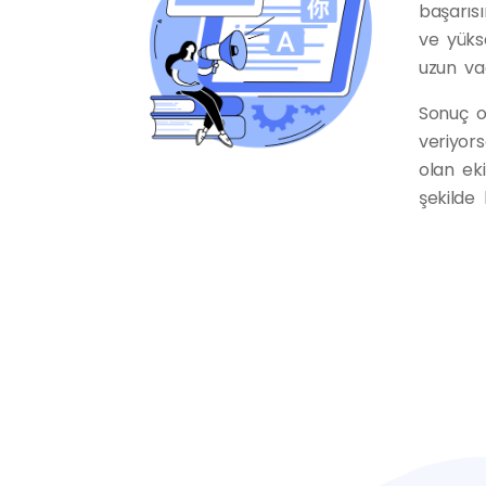
başarısı
ve yükse
uzun vad
Sonuç o
veriyor
olan eki
şekilde 