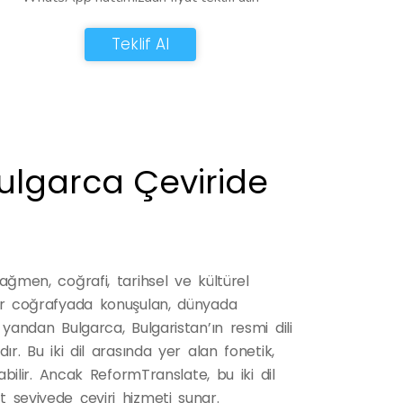
Teklif Al
ulgarca Çeviride
rağmen, coğrafi, tarihsel ve kültürel
 bir coğrafyada konuşulan, dünyada
e yandan Bulgarca, Bulgaristan’ın resmi dili
dır. Bu iki dil arasında yer alan fonetik,
rabilir. Ancak ReformTranslate, bu iki dil
t seviyede çeviri hizmeti sunar.