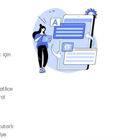
 için
atlice
rol
utarlı
iye