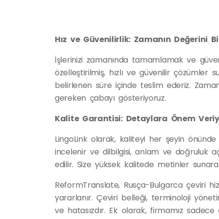
Hız ve Güvenilirlik: Zamanın Değerini Bi
İşlerinizi zamanında tamamlamak ve güvenil
özelleştirilmiş, hızlı ve güvenilir çözümler sun
belirlenen süre içinde teslim ederiz. Zama
gereken çabayı gösteriyoruz.
Kalite Garantisi: Detaylara Önem Veri
LingoLink olarak, kaliteyi her şeyin önünde
incelenir ve dilbilgisi, anlam ve doğruluk a
edilir. Size yüksek kalitede metinler sunarak 
ReformTranslate, Rusça-Bulgarca çeviri hiz
yararlanır. Çeviri belleği, terminoloji yönet
ve hatasızdır. Ek olarak, firmamız sadece d