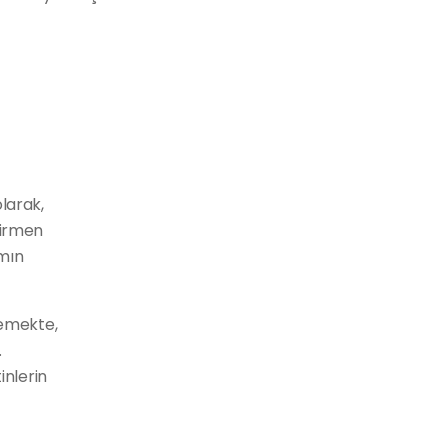
larak,
virmen
amın
memekte,
.
inlerin