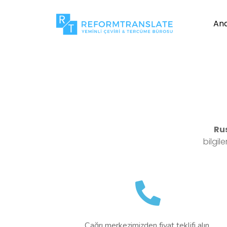
An
Ru
bilgil
Çağrı merkezimizden fiyat teklifi alın.