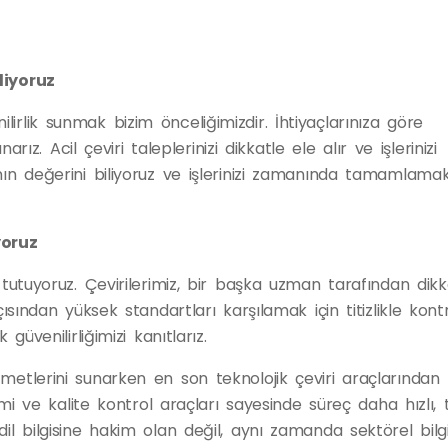
liyoruz
irlik sunmak bizim önceliğimizdir. İhtiyaçlarınıza göre
arız. Acil çeviri taleplerinizi dikkatle ele alır ve işlerinizi
nın değerini biliyoruz ve işlerinizi zamanında tamamlamak
yoruz
 tutuyoruz. Çevirilerimiz, bir başka uzman tarafından dikk
çısından yüksek standartları karşılamak için titizlikle kont
güvenilirliğimizi kanıtlarız.
metlerini sunarken en son teknolojik çeviri araçlarından
imi ve kalite kontrol araçları sayesinde süreç daha hızlı, t
il bilgisine hakim olan değil, aynı zamanda sektörel bilg