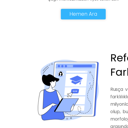
Hemen Ara
Ref
Far
Rusça ve
farklıl
milyonla
olup, bu
morfoloj
arasında