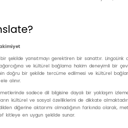
slate?
Hakimiyet
 bir şekilde yansıtmayı gerektiren bir sanattır. LingoLink o
e dağarcığına ve kültürel bağlama hakim deneyimli bir çe
metnin doğru bir şekilde tercüme edilmesi ve kültürel bağl
ele alınır.
metlerinde sadece dil bilgisine dayalı bir yaklaşım izle
rın kültürel ve sosyal özelliklerini de dikkate almaktadır
dilden diğerine aktarımı olmadığının farkında olarak, met
f kitleye en uygun şekilde sunar.