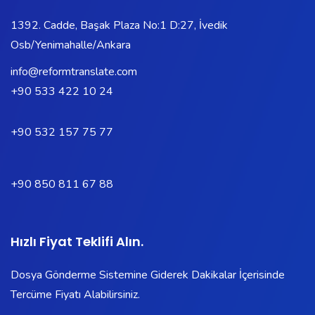
1392. Cadde, Başak Plaza No:1 D:27, İvedik
Osb/Yenimahalle/Ankara
info@reformtranslate.com
+90 533 422 10 24
+90 532 157 75 77
+90 850 811 67 88
Hızlı Fiyat Teklifi Alın.
Dosya Gönderme Sistemine Giderek Dakikalar İçerisinde
Tercüme Fiyatı Alabilirsiniz.