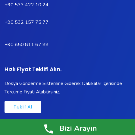
+90 533 422 10 24
+90 532 157 75 77
+90 850 811 67 88
Hızlı Fiyat Teklifi Alın.
Dosya Gönderme Sistemine Giderek Dakikalar İçerisinde
Tercüme Fiyatı Alabilirsiniz.
Teklif Al
ReformTranslate.com ®
Kutup Tercüme
LTD. ŞTİ. Marka
Bizi Arayın
İştirakidir.