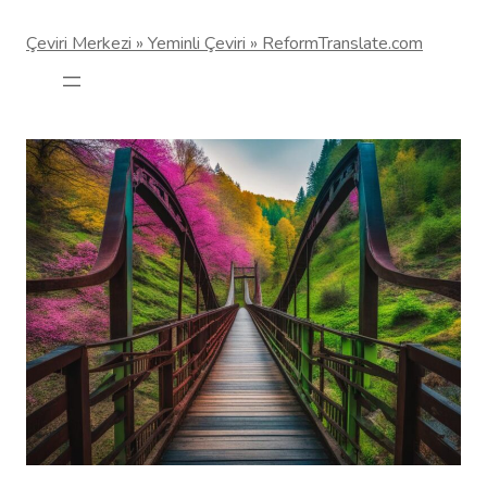
Çeviri Merkezi » Yeminli Çeviri » ReformTranslate.com