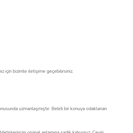
z için bizimle iletişime geçebilirsiniz.
konusunda uzmanlaşmıştır. Belirli bir konuya odaklanan
Metinlerinizin orijinal anlamına sadık kalıyoruz. Çeviri