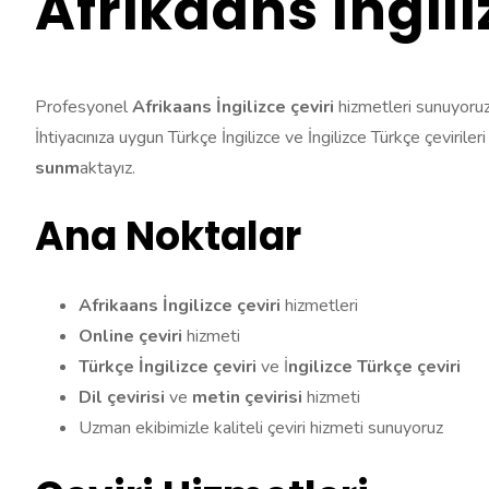
Afrikaans İngili
Profesyonel
Afrikaans İngilizce çeviri
hizmetleri sunuyoruz.
İhtiyacınıza uygun Türkçe İngilizce ve İngilizce Türkçe çevirileri
sunm
aktayız.
Ana Noktalar
Afrikaans İngilizce çeviri
hizmetleri
Online çeviri
hizmeti
Türkçe İngilizce çeviri
ve İ
ngilizce Türkçe çeviri
Dil çevirisi
ve
metin çevirisi
hizmeti
Uzman ekibimizle kaliteli çeviri hizmeti sunuyoruz