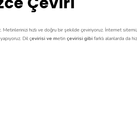
zce Çeviri
 Metinlerinizi hızlı ve doğru bir şekilde çeviriyoruz. İnternet sitem
 yapıyoruz. Dil ç
evirisi ve m
etin
çevirisi gibi
farklı alanlarda da hi