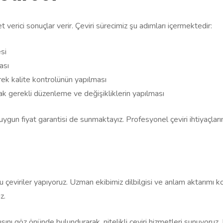
t verici sonuçlar verir. Çeviri sürecimiz şu adımları içermektedir:
esi
ası
rek kalite kontrolünün yapılması
rak gerekli düzenleme ve değişikliklerin yapılması
a uygun fiyat garantisi de sunmaktayız. Profesyonel çeviri ihtiyaçlarını
ru çeviriler yapıyoruz. Uzman ekibimiz dilbilgisi ve anlam aktarımı 
z.
apısını göz önünde bulundurarak, nitelikli çeviri hizmetleri sunuyoruz. 