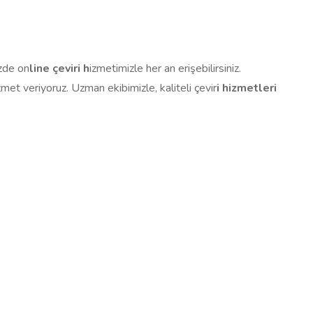
izde on
line çeviri h
izmetimizle her an erişebilirsiniz.
zmet veriyoruz. Uzman ekibimizle, kaliteli çevir
i hizmetleri