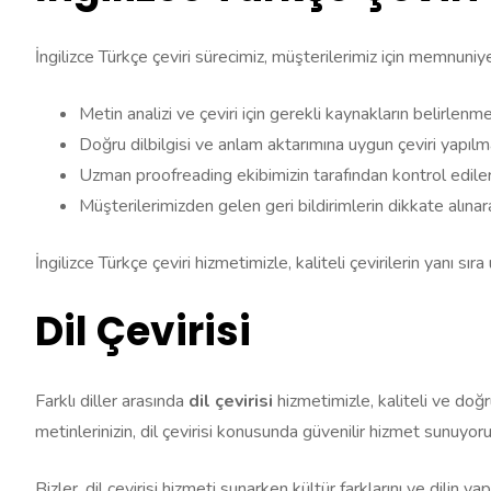
İngilizce Türkçe çeviri sürecimiz, müşterilerimiz için memnuniye
Metin analizi ve çeviri için gerekli kaynakların belirlenm
Doğru dilbilgisi ve anlam aktarımına uygun çeviri yapılm
Uzman proofreading ekibimizin tarafından kontrol edile
Müşterilerimizden gelen geri bildirimlerin dikkate alına
İngilizce Türkçe çeviri hizmetimizle, kaliteli çevirilerin yanı sır
Dil Çevirisi
Farklı diller arasında
dil çevirisi
hizmetimizle, kaliteli ve doğ
metinlerinizin, dil çevirisi konusunda güvenilir hizmet sunuyoru
Bizler, dil çevirisi hizmeti sunarken kültür farklarını ve dilin y