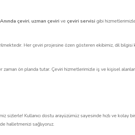
Anında çeviri
,
uzman çeviri
ve
çeviri servisi
gibi hizmetlerimizle
rilmektedir. Her çeviri projesine özen gösteren ekibimiz, dil bilgis
aman ön planda tutar. Çeviri hizmetlerimizle iş ve kişisel alanlard
iz sizlerle! Kullanıcı dostu arayüzümüz sayesinde hızlı ve kolay bir ş
lde halletmenizi sağlıyoruz.