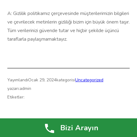
A: Gizlilik politikamız çerçevesinde müşterilerimizin bilgileri
ve çevrilecek metinlerin gizliliği bizim için büyük önem taşır.
Tüm verilerinizi güvende tutar ve hiçbir şekilde üçüncü
taraflarla paylaşmamaktayız.
Yayımlandı
Ocak 29, 2024
kategorisi
Uncategorized
yazarı:
admin
Etiketler:
Çeviri Merkezi » Yeminli Çeviri » ReformTranslate.com
Bizi Arayın
WordPress
gururla sunar