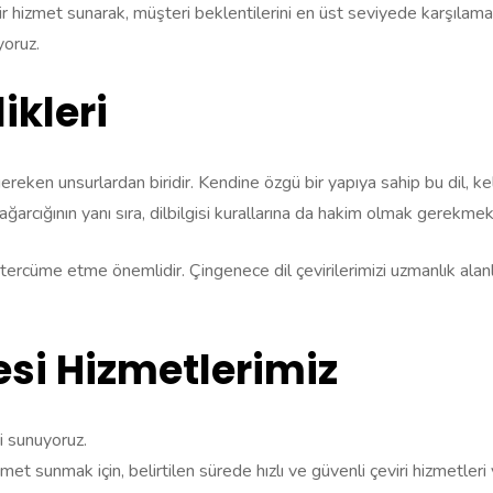
r hizmet sunarak, müşteri beklentilerini en üst seviyede karşılamay
yoruz.
ikleri
gereken unsurlardan biridir. Kendine özgü bir yapıya sahip bu dil, kel
dağarcığının yanı sıra, dilbilgisi kurallarına da hakim olmak gerekmek
ru tercüme etme önemlidir. Çingenece dil çevirilerimizi uzmanlık ala
si Hizmetlerimiz
i sunuyoruz.
zmet sunmak için, belirtilen sürede hızlı ve güvenli çeviri hizmetleri 