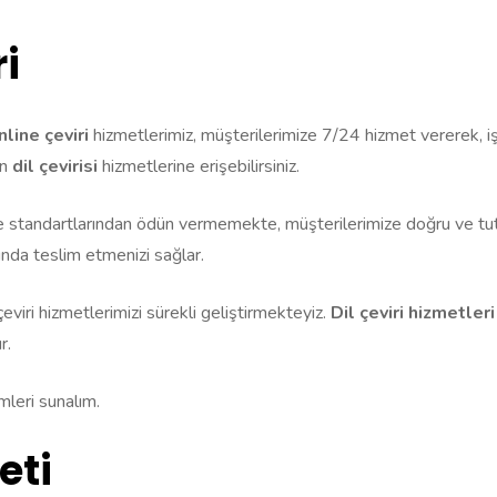
i
line çeviri
hizmetlerimiz, müşterilerimize 7/24 hizmet vererek, işl
en
dil çevirisi
hizmetlerine erişebilirsiniz.
 standartlarından ödün vermemekte, müşterilerimize doğru ve tutarl
nında teslim etmenizi sağlar.
eviri hizmetlerimizi sürekli geliştirmekteyiz.
Dil çeviri hizmetleri
r.
ümleri sunalım.
eti