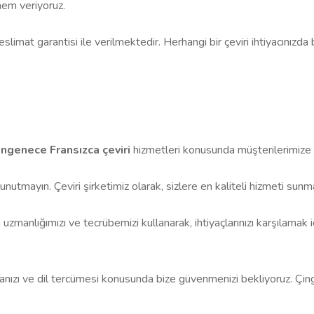
önem veriyoruz.
 teslimat garantisi ile verilmektedir. Herhangi bir çeviri ihtiyacınız
ingenece Fransızca çeviri
hizmetleri konusunda müşterilerimize
unutmayın. Çeviri şirketimiz olarak, sizlere en kaliteli hizmeti sunm
zmanlığımızı ve tecrübemizi kullanarak, ihtiyaçlarınızı karşılamak iç
ı ve dil tercümesi konusunda bize güvenmenizi bekliyoruz. Çingenec