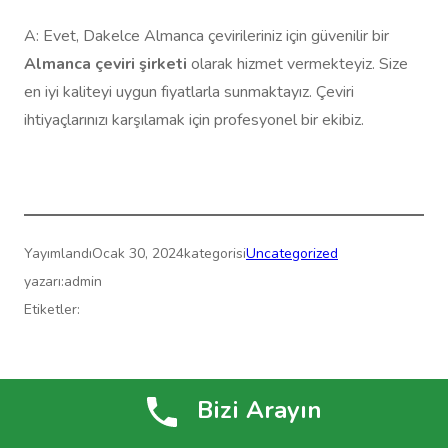
A: Evet, Dakelce Almanca çevirileriniz için güvenilir bir
Almanca çeviri şirketi
olarak hizmet vermekteyiz. Size
en iyi kaliteyi uygun fiyatlarla sunmaktayız. Çeviri
ihtiyaçlarınızı karşılamak için profesyonel bir ekibiz.
Yayımlandı
Ocak 30, 2024
kategorisi
Uncategorized
yazarı:
admin
Etiketler:
Çeviri Merkezi » Yeminli Çeviri » ReformTranslate.com
Bizi Arayın
WordPress
gururla sunar