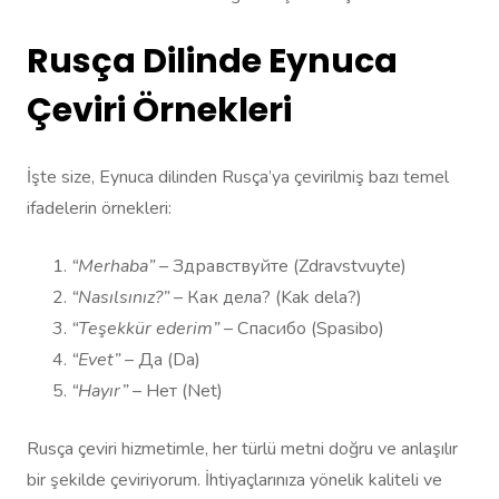
Rusça Dilinde Eynuca
Çeviri Örnekleri
İşte size, Eynuca dilinden Rusça’ya çevirilmiş bazı temel
ifadelerin örnekleri:
“Merhaba”
– Здравствуйте (Zdravstvuyte)
“Nasılsınız?”
– Как дела? (Kak dela?)
“Teşekkür ederim”
– Спасибо (Spasibo)
“Evet”
– Да (Da)
“Hayır”
– Нет (Net)
Rusça çeviri hizmetimle, her türlü metni doğru ve anlaşılır
bir şekilde çeviriyorum. İhtiyaçlarınıza yönelik kaliteli ve