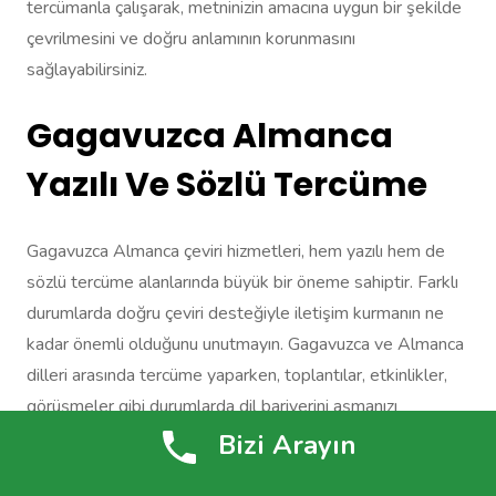
tercümanla çalışarak, metninizin amacına uygun bir şekilde
çevrilmesini ve doğru anlamının korunmasını
sağlayabilirsiniz.
Gagavuzca Almanca
Yazılı Ve Sözlü Tercüme
Gagavuzca Almanca çeviri hizmetleri, hem yazılı hem de
sözlü tercüme alanlarında büyük bir öneme sahiptir. Farklı
durumlarda doğru çeviri desteğiyle iletişim kurmanın ne
kadar önemli olduğunu unutmayın. Gagavuzca ve Almanca
dilleri arasında tercüme yaparken, toplantılar, etkinlikler,
görüşmeler gibi durumlarda dil bariyerini aşmanızı
sağlayacak tercümanlarla çalışmanız gerekmektedir.
Bizi Arayın
Gagavuzca Almanca yazılı tercüme, belgelerin ve