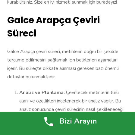
kurabilirsiniz. Size en iyi hizmeti sunmak için buradayız!
Galce Arapça Çeviri
Süreci
Galce Arapça çeviri süreci, metinlerin doğru bir şekilde
tercüme edilmesini sağlamak için belirlenen aşamaları
içerir. Bu süreçte dikkate alınması gereken bazı önemli
detaylar bulunmaktadır.
Analiz ve Planlama:
Çevrilecek metinlerin türü,
alanı ve özellikleri incelenerek bir analiz yapılır. Bu
analiz sonucunda çeviri sürecinin nasıl şekilleneceği
belirlenir ve bir plan oluşturulur.
Bizi Arayın
Tercüman Seçimi:
Galce Arapça çeviri hizmeti
sağlayan profesyonel tercümanlar, dil becerileri ve