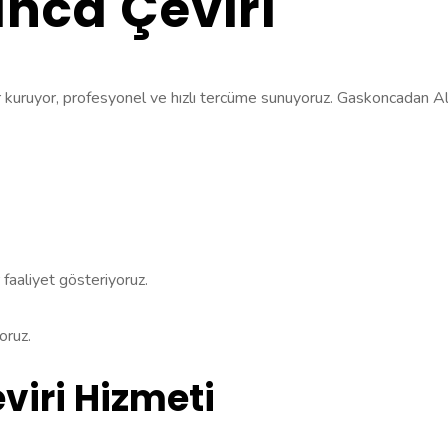
nca Çeviri
r kuruyor, profesyonel ve hızlı tercüme sunuyoruz. Gaskoncadan Alma
r faaliyet gösteriyoruz.
oruz.
iri Hizmeti