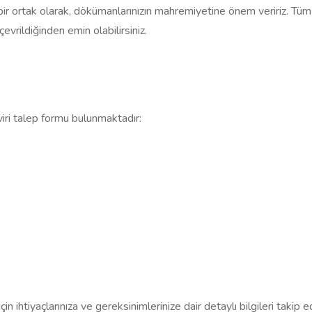
r ortak olarak, dökümanlarınızın mahremiyetine önem veririz. Tüm bilg
vrildiğinden emin olabilirsiniz.
viri talep formu bulunmaktadır:
için ihtiyaçlarınıza ve gereksinimlerinize dair detaylı bilgileri takip