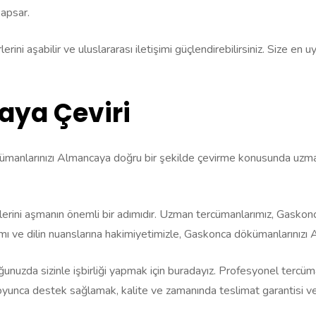
kapsar.
ni aşabilir ve uluslararası iletişimi güçlendirebilirsiniz. Size en u
ya Çeviri
manlarınızı Almancaya doğru bir şekilde çevirme konusunda uzmanl
lerini aşmanın önemli bir adımıdır. Uzman tercümanlarımız, Gasko
nımı ve dilin nuanslarına hakimiyetimizle, Gaskonca dökümanlarınızı Al
nuzda sizinle işbirliği yapmak için buradayız. Profesyonel tercüman
boyunca destek sağlamak, kalite ve zamanında teslimat garantisi v