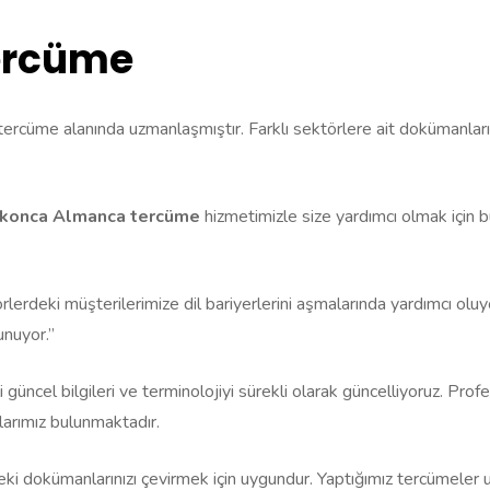
ercüme
 tercüme alanında uzmanlaşmıştır. Farklı sektörlere ait dokümanlar
konca Almanca tercüme
hizmetimizle size yardımcı olmak için bu
örlerdeki müşterilerimize dil bariyerlerini aşmalarında yardımcı ol
unuyor.”
ili güncel bilgileri ve terminolojiyi sürekli olarak güncelliyoruz. P
larımız bulunmaktadır.
eki dokümanlarınızı çevirmek için uygundur. Yaptığımız tercümeler u