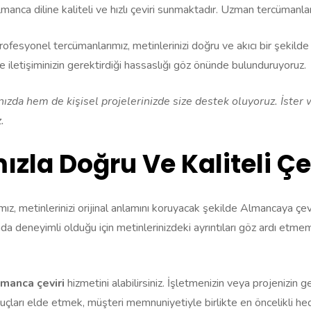
nca diline kaliteli ve hızlı çeviri sunmaktadır. Uzman tercümanlarım
rofesyonel tercümanlarımız, metinlerinizi doğru ve akıcı bir şekilde
 iletişiminizin gerektirdiği hassaslığı göz önünde bulunduruyoruz.
da hem de kişisel projelerinizde size destek oluyoruz. İster web 
.
la Doğru Ve Kaliteli Çe
ımız, metinlerinizi orijinal anlamını koruyacak şekilde Almancaya çe
da deneyimli olduğu için metinlerinizdeki ayrıntıları göz ardı et
manca çeviri
hizmetini alabilirsiniz. İşletmenizin veya projenizin 
 sonuçları elde etmek, müşteri memnuniyetiyle birlikte en öncelikli h