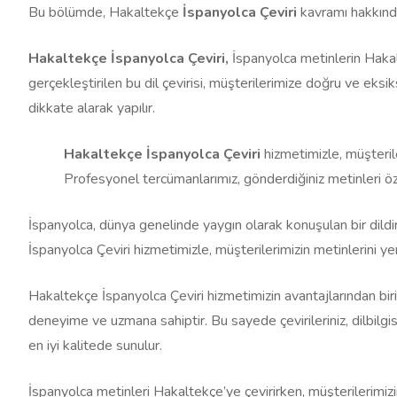
Bu bölümde, Hakaltekçe
İspanyolca Çeviri
kavramı hakkında
Hakaltekçe İspanyolca Çeviri,
İspanyolca metinlerin Hakal
gerçekleştirilen bu dil çevirisi, müşterilerimize doğru ve eks
dikkate alarak yapılır.
Hakaltekçe İspanyolca Çeviri
hizmetimizle, müşteril
Profesyonel tercümanlarımız, gönderdiğiniz metinleri öz
İspanyolca, dünya genelinde yaygın olarak konuşulan bir dildir
İspanyolca Çeviri hizmetimizle, müşterilerimizin metinlerini yer
Hakaltekçe İspanyolca Çeviri hizmetimizin avantajlarından biri,
deneyime ve uzmana sahiptir. Bu sayede çevirileriniz, dilbilgis
en iyi kalitede sunulur.
İspanyolca metinleri Hakaltekçe’ye çevirirken, müşterilerimizin