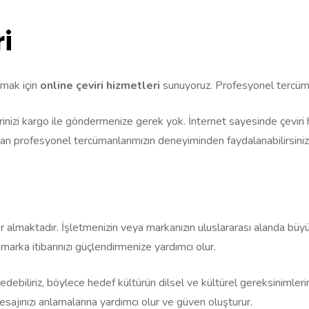
i
nmak için
online çeviri hizmetleri
sunuyoruz. Profesyonel tercümanl
rinizi kargo ile göndermenize gerek yok. İnternet sayesinde çeviri hizm
an profesyonel tercümanlarımızın deneyiminden faydalanabilirsiniz
r almaktadır. İşletmenizin veya markanızın uluslararası alanda büyüme
 marka itibarınızı güçlendirmenize yardımcı olur.
e edebiliriz, böylece hedef kültürün dilsel ve kültürel gereksinimle
esajınızı anlamalarına yardımcı olur ve güven oluşturur.