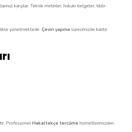
ınızı karşılar. Teknik metinler, hukuki belgeler, tıbbi
izlikle yönetmektedir.
Çeviri yapma
sürecimizde kalite
rı
ktır. Profesyonel
Hakaltekçe tercüme
hizmetlerimizden