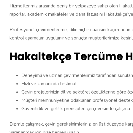
Hizmetlerimiz arasında geniş bir yelpazeye sahip olan Hakaltekç
raporlar, akademik makaleler ve daha fazlasını Hakaltekçe’ye
Profesyonel çevirmenlerimiz, dilin hiçbir nuansını kaçırmadan 
kontrol aşamaları uygulanır ve sonuçta müşterilerimize kesinlik
Hakaltekçe Tercüme Hi
Deneyimli ve uzman çevirmenlerimiz tarafından sunulan
Hızlı ve zamanında teslimat
Çeviri projelerinizin dil ve sektörel özelliklerine göre ö
Müşteri memnuniyetine odaklanan profesyonel destek 
Güvenilirlik ve gizlilik prensipleri çerçevesinde çalışma
Bizimle çalışmak, çeviri gereksinimlerinizi en üst düzeyde kar
yararlanmak için bize hemen ulaşın.