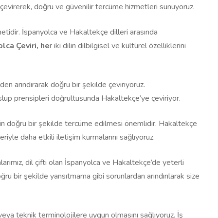
e çevirerek, doğru ve güvenilir tercüme hizmetleri sunuyoruz.
tidir. İspanyolca ve Hakaltekçe dilleri arasında
lca Çeviri, he
r iki dilin dilbilgisel ve kültürel özelliklerini
den arındırarak doğru bir şekilde çeviriyoruz.
slup prensipleri doğrultusunda Hakaltekçe’ye çeviriyor.
erin doğru bir şekilde tercüme edilmesi önemlidir. Hakaltekçe
iyle daha etkili iletişim kurmalarını sağlıyoruz.
arımız, dil çifti olan İspanyolca ve Hakaltekçe’de yeterli
oğru bir şekilde yansıtmama gibi sorunlardan arındırılarak size
 veya teknik terminolojilere uygun olmasını sağlıyoruz. İş