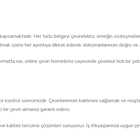
kapsamaktadır. Her türlü belgeyi çevirebiliriz, örneğin sözleşmeler,
olmak üzere her ayrıntıya dikkat ederek dokümanlarınızın doğru ve an
matta ise, online çeviri hizmetimiz sayesinde çevirinizi hızlı bir şek
lite kontrol sürecimizdir. Çevirilerimizin kalitesini sağlamak ve mü
 bir çeviri almanızı garanti ederiz.
y ve kaliteli tercüme çözümleri sunuyoruz. İş ihtiyaçlarınıza uygun ç