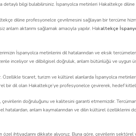
 detaylı bilgi bulabilirsiniz. İspanyolca metinleri Hakaltekçe dilin
tekçe diline profesyonelce çevrilmesini sağlayan bir tercüme hizme
iksiz anlam aktarımı sağlamak amacıyla yapılır. Hak
altekçe İspanyo
erimizin İspanyolca metinlerini dil hatalarından ve eksik tercümeler
enle inceliyor ve dilbilgisel doğruluk, anlam bütünlüğü ve uygun ü
. Özellikle ticaret, turizm ve kültürel alanlarda İspanyolca metinl
el bir dil olan Hakaltekçe’ye profesyonelce çevirerek, hedef kitleler
 çevirilerin doğruluğunu ve kalitesini garanti etmemizdir. Tercümanl
el hatalardan, anlam kaymalarından ve dilin kültürel özelliklerini d
 özel ihtiyaçlarını dikkate alıyoruz. Buna göre, çevirilerin sektörel