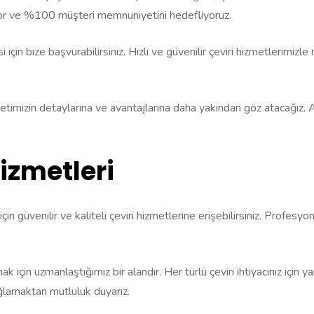
yor ve %100 müşteri memnuniyetini hedefliyoruz.
in bize başvurabilirsiniz. Hızlı ve güvenilir çeviri hizmetlerimizl
zin detaylarına ve avantajlarına daha yakından göz atacağız. Ayrıc
izmetleri
in güvenilir ve kaliteli çeviri hizmetlerine erişebilirsiniz. Profesy
mak için uzmanlaştığımız bir alandır. Her türlü çeviri ihtiyacınız için
ğlamaktan mutluluk duyarız.