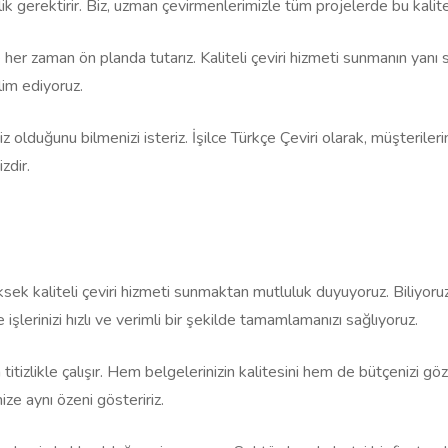
ellik gerektirir. Biz, uzman çevirmenlerimizle tüm projelerde bu kali
 her zaman ön planda tutarız. Kaliteli çeviri hizmeti sunmanın yanı
lim ediyoruz.
iz olduğunu bilmenizi isteriz. İşilce Türkçe Çeviri olarak, müşterile
zdir.
sek kaliteli çeviri hizmeti sunmaktan mutluluk duyuyoruz. Biliyoruz ki
işlerinizi hızlı ve verimli bir şekilde tamamlamanızı sağlıyoruz.
 titizlikle çalışır. Hem belgelerinizin kalitesini hem de bütçenizi g
ize aynı özeni gösteririz.