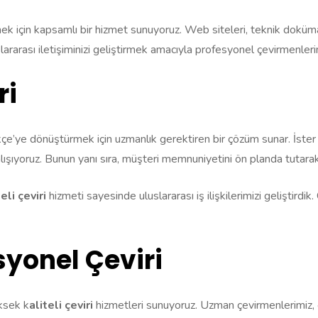
rmek için kapsamlı bir hizmet sunuyoruz. Web siteleri, teknik doküma
slararası iletişiminizi geliştirmek amacıyla profesyonel çevirmenleri
ri
rkçe’ye dönüştürmek için uzmanlık gerektiren bir çözüm sunar. İster 
alışıyoruz. Bunun yanı sıra, müşteri memnuniyetini ön planda tutara
teli çeviri
hizmeti sayesinde uluslararası iş ilişkilerimizi geliştirdik
syonel Çeviri
üksek k
aliteli çeviri
hizmetleri sunuyoruz. Uzman çevirmenlerimiz, çev