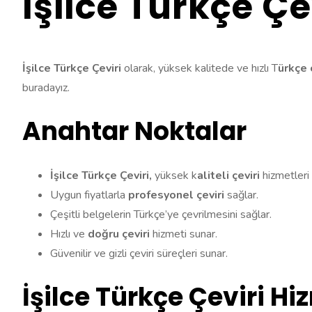
İşilce Türkçe Çe
İşilce Türkçe Çeviri
olarak, yüksek kalitede ve hızlı T
ürkçe 
buradayız.
Anahtar Noktalar
İşilce Türkçe Çeviri,
yüksek k
aliteli çeviri
hizmetleri
Uygun fiyatlarla
profesyonel çeviri
sağlar.
Çeşitli belgelerin Türkçe’ye çevrilmesini sağlar.
Hızlı ve
doğru çeviri
hizmeti sunar.
Güvenilir ve gizli çeviri süreçleri sunar.
İşilce Türkçe Çeviri Hi