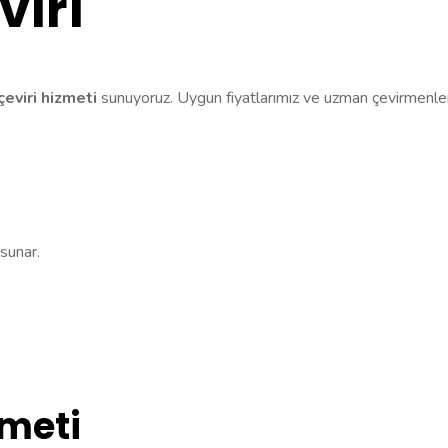
viri
çeviri hizmeti
sunuyoruz. Uygun fiyatlarımız ve uzman çevirmenler
 sunar.
zmeti