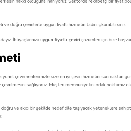
n herkesin hakkı olduğuna inanıyoruz. Sektörde rekabetçi bir fiyat poli
 ve doğru çevirilerle uygun fiyatlı hizmetin tadını çıkarabilirsiniz.
ayız. İhtiyaçlarınıza u
ygun fiyatlı çeviri
çözümleri için bize başvur
meti
esyonel çevirmenlerimizle size en iyi çeviri hizmetini sunmaktan gur
e çevrilmesini sağlıyoruz. Müşteri memnuniyetini odak noktamız ol
oğru ve akıcı bir şekilde hedef dile taşıyacak yeteneklere sahiptir
z.