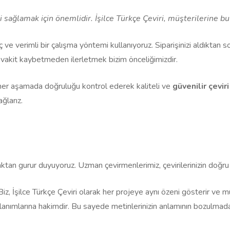
sağlamak için önemlidir. İşilce Türkçe Çeviri, müşterilerine bu h
reç ve verimli bir çalışma yöntemi kullanıyoruz. Siparişinizi aldıktan s
zi vakit kaybetmeden ilerletmek bizim önceliğimizdir.
 her aşamada doğruluğu kontrol ederek kaliteli ve
güvenilir çeviri
ğlarız.
maktan gurur duyuyoruz. Uzman çevirmenlerimiz, çevirilerinizin doğru
Biz, İşilce Türkçe Çeviri olarak her projeye aynı özeni gösterir ve mü
anımlarına hakimdir. Bu sayede metinlerinizin anlamının bozulmadan 