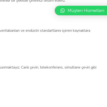
enilir bir şekilde çevirinizi teslim ederiz.
Müşteri Hizmetleri
i veritabanları ve endüstri standartlarını içeren kaynaklara
e sunmaktayız. Canlı çeviri, telekonferans, simultane çeviri gibi