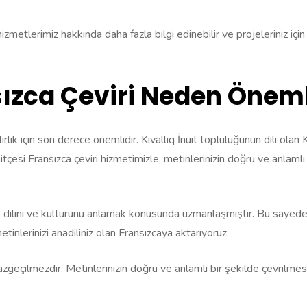
izmetlerimiz hakkında daha fazla bilgi edinebilir ve projeleriniz için
nsızca Çeviri Neden Öneml
ilirlik için son derece önemlidir. Kivalliq İnuit topluluğunun dili olan
 İnuitçesi Fransızca çeviri hizmetimizle, metinlerinizin doğru ve anlamlı
uit dilini ve kültürünü anlamak konusunda uzmanlaşmıştır. Bu sayed
etinlerinizi anadiliniz olan Fransızcaya aktarıyoruz.
çin vazgeçilmezdir. Metinlerinizin doğru ve anlamlı bir şekilde çevrilme