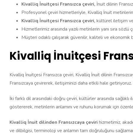
Kivalliq İnuitçesi Fransızca çeviri,
İnuit dilinin Frans
Profesyonel çeviri hizmetleriyle, Kivalliq İnuit metinlerin
Kivalliq İnuitçesi Fransızca çeviri,
kültürel iletişim ve
Hizmetlerimiz arasında yazılı metinlerin yanı sıra sözlü ç
Müşteri odaklı çalışarak güvenilir, kaliteli ve ekonomik
Kivalliq İnuitçesi Fran
Kivalliq İnuitçesi Fransızca çeviri, Kivalliq İnuit dilinin Fransı
Fransızcaya çevirerek, iletişiminizi daha etkili hale getiriyoruz.
İki farklı dil arasındaki doğru çeviri, kültürler arasında sağlıklı
göstererek, metinlerin anlamını ve ruhunu korumak için özenle 
Kivalliq İnuit dilinden Fransızcaya çeviri
hizmetimiz, akade
ve dilbilgisi, terminoloji ve anlamın tam doğruluğunu sağlamak iç