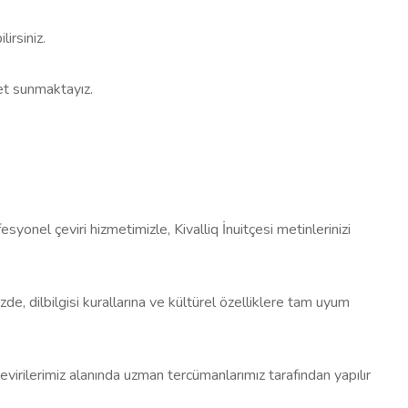
irsiniz.
met sunmaktayız.
fesyonel çeviri hizmetimizle, Kivalliq İnuitçesi metinlerinizi
mizde, dilbilgisi kurallarına ve kültürel özelliklere tam uyum
evirilerimiz alanında uzman tercümanlarımız tarafından yapılır