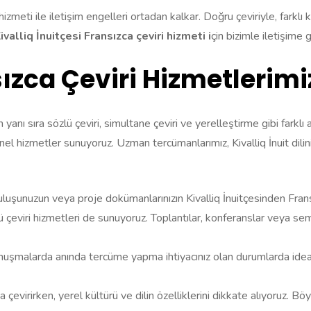
 hizmeti ile iletişim engelleri ortadan kalkar. Doğru çeviriyle, farklı 
Kivalliq İnuitçesi Fransızca çeviri hizmeti i
çin bizimle iletişime g
sızca Çeviri Hizmetlerimi
in yanı sıra sözlü çeviri, simultane çeviri ve yerelleştirme gibi farkl
 hizmetler sunuyoruz. Uzman tercümanlarımız, Kivalliq İnuit dilini
uluşunuzun veya proje dokümanlarınızın Kivalliq İnuitçesinden Fran
lü çeviri hizmetleri de sunuyoruz. Toplantılar, konferanslar veya sem
onuşmalarda anında tercüme yapma ihtiyacınız olan durumlarda ideal 
a çevirirken, yerel kültürü ve dilin özelliklerini dikkate alıyoruz. Böy