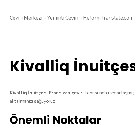
Çeviri Merkezi » Yeminli Çeviri » ReformTranslate.com
Kivalliq İnuitçe
Kivalliq İnuitçesi Fransızca çeviri
konusunda uzmanlaşmış ekib
aktarmanızı sağlıyoruz.
Önemli Noktalar