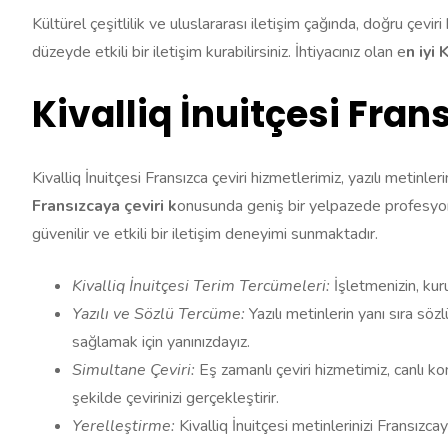
Kültürel çeşitlilik ve uluslararası iletişim çağında, doğru çeviri
düzeyde etkili bir iletişim kurabilirsiniz. İhtiyacınız olan e
n iyi 
Kivalliq İnuitçesi Fran
Kivalliq İnuitçesi Fransızca çeviri hizmetlerimiz, yazılı metinler
Fransızcaya çeviri k
onusunda geniş bir yelpazede profesyonel
güvenilir ve etkili bir iletişim deneyimi sunmaktadır.
Kivalliq İnuitçesi Terim Tercümeleri:
İşletmenizin, kur
Yazılı ve Sözlü Tercüme:
Yazılı metinlerin yanı sıra söz
sağlamak için yanınızdayız.
Simultane Çeviri:
Eş zamanlı çeviri hizmetimiz, canlı k
şekilde çevirinizi gerçekleştirir.
Yerelleştirme:
Kivalliq İnuitçesi metinlerinizi Fransızcay