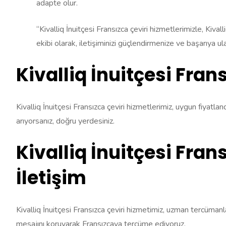
adapte olur.
“Kivalliq İnuitçesi Fransızca çeviri hizmetlerimizle, Kivall
ekibi olarak, iletişiminizi güçlendirmenize ve başarıya u
Kivalliq İnuitçesi Fra
Kivalliq İnuitçesi Fransızca çeviri hizmetlerimiz, uygun fiyatla
arıyorsanız, doğru yerdesiniz.
Kivalliq İnuitçesi Fran
İletişim
Kivalliq İnuitçesi Fransızca çeviri hizmetimiz, uzman tercümanlar
mesajını koruyarak Fransızcaya tercüme ediyoruz.