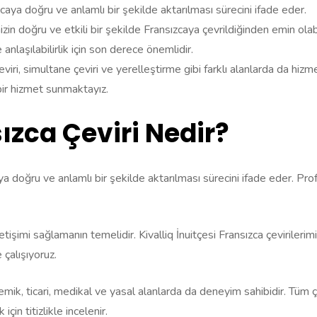
ızcaya doğru ve anlamlı bir şekilde aktarılması sürecini ifade eder.
izin doğru ve etkili bir şekilde Fransızcaya çevrildiğinden emin olabil
 anlaşılabilirlik için son derece önemlidir.
eviri, simultane çeviri ve yerelleştirme gibi farklı alanlarda da hiz
 bir hizmet sunmaktayız.
sızca Çeviri Nedir?
zcaya doğru ve anlamlı bir şekilde aktarılması sürecini ifade eder. Pro
 iletişimi sağlamanın temelidir. Kivalliq İnuitçesi Fransızca çevirileri
çalışıyoruz.
mik, ticari, medikal ve yasal alanlarda da deneyim sahibidir. Tüm ç
in titizlikle incelenir.