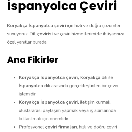
İspanyolca Çeviri
Koryakça İspanyolca çeviri
için hızlı ve doğru çözümler
sunuyoruz. D
il çevirisi
ve çeviri hizmetlerimizle ihtiyacınıza
özel yanıtlar burada.
Ana Fikirler
Koryakça İspanyolca çeviri,
K
oryakça
dili ile
İ
spanyolca d
ili arasında gerçekleştirilen bir çeviri
işlemidir.
Koryakça İspanyolca çeviri,
iletişim kurmak,
uluslararası paylaşım yapmak veya iş alanlarında
kullanılmak için önemlidir.
Profesyonel
çeviri firmaları
, hızlı ve doğru çeviri